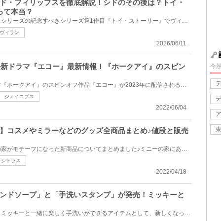
ド・フィリップスを徹底解説！シドのその後は？トイ・
って本当？
名作映画『トイ・ストーリー』シリーズの記念すべきシリーズ第1作目『トイ・ストーリー』でヴィランを務...
ヴィラン
2026/06/11
ベル新ドラマ『エコー』最新情報！『ホークアイ』のスピン
今
ディズニープラスの人気ドラマ『ホークアイ』のスピンオフ作品『エコー』が2023年に配信されることが決...
ジェイコブス
2022/06/04
】コスメやミラーなどのグッズ全商品まとめ♪値段と販売
トゥーンタウンにあるミニーの家がモチーフになった新商品についてまとめました♪ミニーの家にあるかわい...
トシトラス
2022/04/18
ンドソープ」と「手洗いスタンプ」が発売！ミッキーと
東京ディズニーリゾートより、ミッキーと一緒に楽しく手洗いができるアイテムとして、新しくなった「ハ...