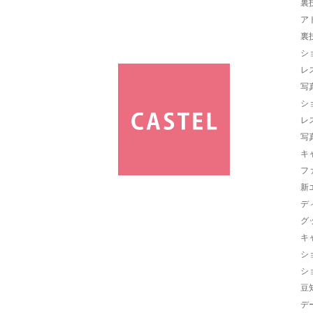
裏
ア
裏
シ
レ
写
シ
レ
写
キ
フ
新
デ
グ
キ
シ
シ
豆
デ