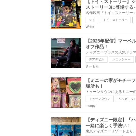
【トイ・ストーリー】シ
ストーリー3に登場する
シド
トイ・ストーリー
Writer
【2023年配信】マー
オフ作品！
デアデビル
パニッシャー
きーもも
【ミニーの家がモチーフ
場所も！
トゥーンタウン
ベルガモッ
monpy
【ディズニー限定】「ハ
一緒に楽しく手洗い！