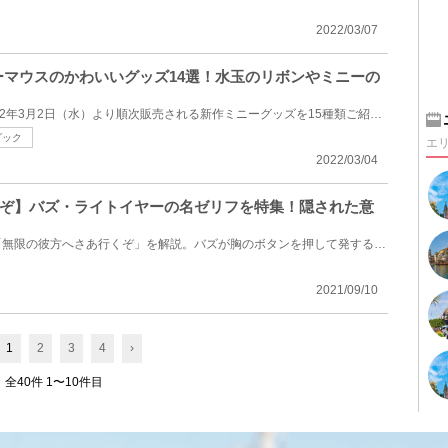
2022/03/07
ニーマウスのかわいいグッズ14選！水玉のリボンやミニーの
東京ディズニーリゾートで2022年3月2日（水）より順次販売される新作ミニーグッズを15種類ご紹介します...
ダック
エ
2022/03/04
ぞ】バズ・ライトイヤーの名ゼリフを特集！隠された意
トイ・ストーリーの名ゼリフ「無限の彼方へさあ行くぞ」を解説。バズが胸のボタンを押して発する「無限...
2021/09/10
1
2
3
4
›
全40件 1〜10件目