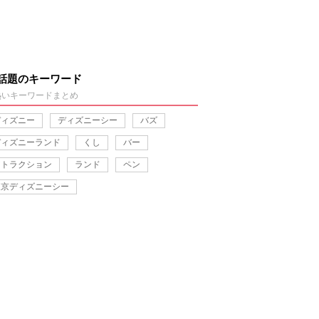
話題のキーワード
熱いキーワードまとめ
ディズニー
ディズニーシー
バズ
ディズニーランド
くし
バー
アトラクション
ランド
ペン
東京ディズニーシー