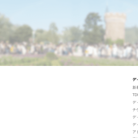
デ
新
TD
デ
チ
デ
デ
ア