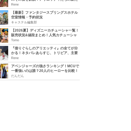
な住処は？翔の病気は治る？
Rene
【最新】ファンタジースプリングスホテル
空室情報・予約状況
キャステル編集部
【2026夏】ディズニーカチューシャ一覧！
販売状況&値段まとめ！人気カチューシャ
をチェック
Tomo
『借りぐらしのアリエッティ』の全てが分
かる！ネタバレあらすじ、トリビア、主要
キャラまとめ！
Rene
アベンジャーズの強さランキング！MCUで
一番強いのは誰？20人のヒーローを比較！
だんだん