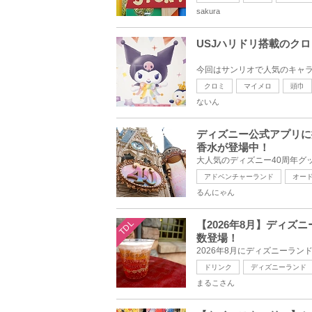
sakura
USJハリドリ搭載のクロミ
クロミ
マイメロ
頭巾
ないん
ディズニー公式アプリに
香水が登場中！
アドベンチャーランド
オー
るんにゃん
TDL
【2026年8月】ディ
数登場！
ドリンク
ディズニーランド
まるこさん