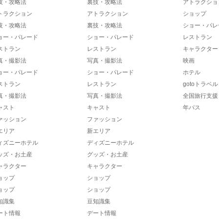
技・攻略法
裏技・攻略法
アトラクショ
トラクション
アトラクション
ショップ
技・攻略法
裏技・攻略法
ショー・パレ
ョー・パレード
ショー・パレード
レストラン
ストラン
レストラン
キャラクター
真・撮影法
写真・撮影法
映画
ョー・パレード
ショー・パレード
ホテル
ストラン
レストラン
gotoトラベル
真・撮影法
写真・撮影法
全国旅行支援
ャスト
キャスト
年パス
ァッション
ファッション
エリア
新エリア
ィズニーホテル
ディズニーホテル
ッズ・お土産
グッズ・お土産
ャラクター
キャラクター
ョップ
ショップ
ョップ
ショップ
知識集
豆知識集
ート情報
デート情報