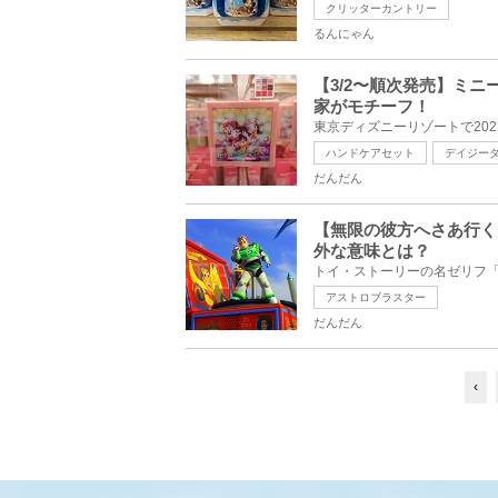
クリッターカントリー
るんにゃん
【3/2〜順次発売】ミ
家がモチーフ！
ハンドケアセット
デイジー
だんだん
【無限の彼方へさあ行く
外な意味とは？
アストロブラスター
だんだん
‹