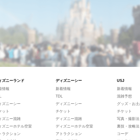
ィズニーランド
ディズニーシー
USJ
着情報
新着情報
新着情報
L
TDL
混雑予想
ィズニーシー
ディズニーシー
グッズ・お土
ケット
チケット
チケット
ィズニー混雑
ディズニー混雑
写真・撮影法
ィズニーホテル空室
ディズニーホテル空室
裏技・攻略法
トラクション
アトラクション
コーデ