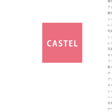
裏
ア
裏
シ
レ
写
シ
レ
写
キ
フ
新
デ
グ
キ
シ
シ
豆
デ