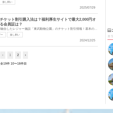
放し飼い
2025/07/29
チケット割引購入法は？福利厚生サイトで最大2,000円オ
る会員証は？
埼玉県にある動物園と遊園地が融合したレジャー施設「東武動物公園」のチケット割引情報！基本の料金か...
ガー
放し飼い
エ
2024/12/25
‹
1
2
›
全19件 10〜18件目