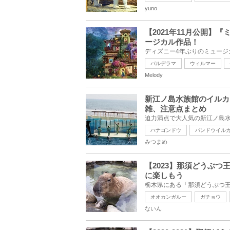
yuno
【2021年11月公開
ージカル作品！
バルデラマ
ウィルマー
Melody
新江ノ島水族館のイルカ
雑、注意点まとめ
ハナゴンドウ
バンドウイル
みつまめ
【2023】那須どうぶ
に楽しもう
オオカンガルー
ガチョウ
ないん