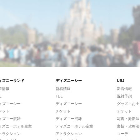
ィズニーランド
ディズニーシー
USJ
着情報
新着情報
新着情報
L
TDL
混雑予想
ィズニーシー
ディズニーシー
グッズ・お土
ケット
チケット
チケット
ィズニー混雑
ディズニー混雑
写真・撮影法
ィズニーホテル空室
ディズニーホテル空室
裏技・攻略法
トラクション
アトラクション
コーデ