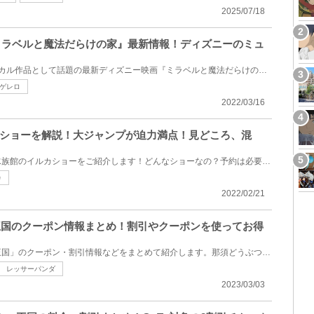
2025/07/18
】『ミラベルと魔法だらけの家』最新情報！ディズニーのミュ
ディズニー4年ぶりのミュージカル作品として話題の最新ディズニー映画『ミラベルと魔法だらけの家』。本...
ゲレロ
2022/03/16
ショーを解説！大ジャンプが迫力満点！見どころ、混
迫力満点で大人気の新江ノ島水族館のイルカショーをご紹介します！どんなショーなの？予約は必要？コロ...
カ
2022/02/21
つ王国のクーポン情報まとめ！割引やクーポンを使ってお得
栃木県にある「那須どうぶつ王国」のクーポン・割引情報などをまとめて紹介します。那須どうぶつ王国は...
レッサーパンダ
2023/03/03