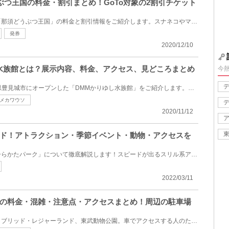
須どうぶつ王国の料金・割引まとめ！GoTo対象の2割引チケット
栃木県那須町にある動物園、「那須どうぶつ王国」の料金と割引情報をご紹介します。スナネコやマヌルネ...
発券
2020/12/10
水族館とは？展示内容、料金、アクセス、見どころまとめ
今
2020年5月25日（月）に沖縄県豊見城市にオープンした「DMMかりゆし水族館」をご紹介します。今までの水...
メカワウソ
2020/11/12
ド！アトラクション・季節イベント・動物・アクセスを
大阪府枚方市にある遊園地「ひらかたパーク」について徹底解説します！スピードが出るスリル系アトラク...
2022/03/11
の料金・混雑・注意点・アクセスまとめ！周辺の駐車場
遊園地と動物園が融合したハイブリッド・レジャーランド、東武動物公園。車でアクセスする人のために、...