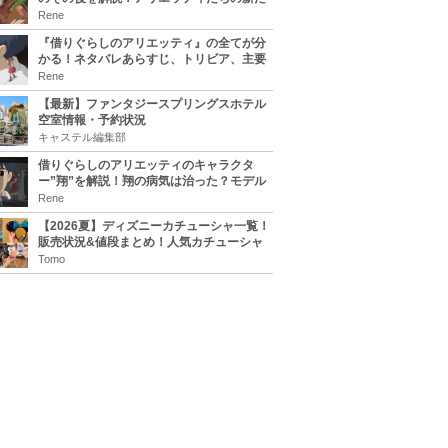
な住処は？翔の病気は治る？
Rene
『借りぐらしのアリエッティ』の全てが分
かる！ネタバレあらすじ、トリビア、主要
キャラまとめ！
Rene
【最新】ファンタジースプリングスホテル
空室情報・予約状況
キャステル編集部
借りぐらしのアリエッティのキャラクタ
ー”翔”を解説！翔の病気は治った？モデル
は誰？
Rene
【2026夏】ディズニーカチューシャ一覧！
販売状況&値段まとめ！人気カチューシャ
をチェック
Tomo