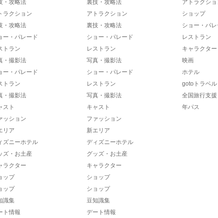
技・攻略法
裏技・攻略法
アトラクショ
トラクション
アトラクション
ショップ
技・攻略法
裏技・攻略法
ショー・パレ
ョー・パレード
ショー・パレード
レストラン
ストラン
レストラン
キャラクター
真・撮影法
写真・撮影法
映画
ョー・パレード
ショー・パレード
ホテル
ストラン
レストラン
gotoトラベル
真・撮影法
写真・撮影法
全国旅行支援
ャスト
キャスト
年パス
ァッション
ファッション
エリア
新エリア
ィズニーホテル
ディズニーホテル
ッズ・お土産
グッズ・お土産
ャラクター
キャラクター
ョップ
ショップ
ョップ
ショップ
知識集
豆知識集
ート情報
デート情報