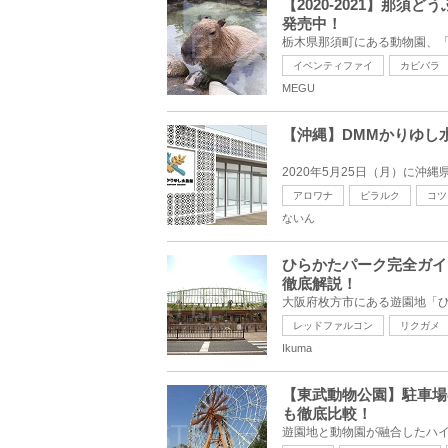
【2020-2021】那
発売中！
イベンティファイ
カピバラ
MEGU
【沖縄】DMMかりゆし
アロワナ
ピラルク
コツ
ないん
ひらかたパーク完全ガイ
徹底解説！
レッドファルコン
リクガメ
Ikuma
【東武動物公園】駐車場
も徹底比較！