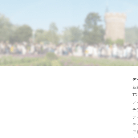
デ
新
TD
デ
チ
デ
デ
ア