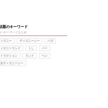
話題のキーワード
熱いキーワードまとめ
ディズニー
ディズニーシー
バズ
ディズニーランド
くし
バー
アトラクション
ランド
ペン
東京ディズニーシー