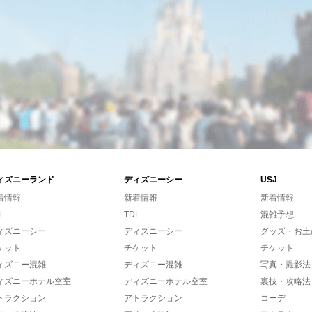
ィズニーランド
ディズニーシー
USJ
着情報
新着情報
新着情報
L
TDL
混雑予想
ィズニーシー
ディズニーシー
グッズ・お土
ケット
チケット
チケット
ィズニー混雑
ディズニー混雑
写真・撮影法
ィズニーホテル空室
ディズニーホテル空室
裏技・攻略法
トラクション
アトラクション
コーデ