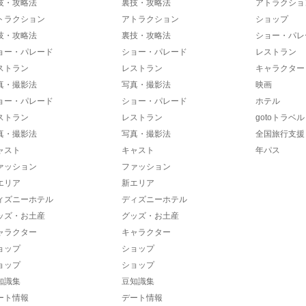
技・攻略法
裏技・攻略法
アトラクショ
トラクション
アトラクション
ショップ
技・攻略法
裏技・攻略法
ショー・パレ
ョー・パレード
ショー・パレード
レストラン
ストラン
レストラン
キャラクター
真・撮影法
写真・撮影法
映画
ョー・パレード
ショー・パレード
ホテル
ストラン
レストラン
gotoトラベル
真・撮影法
写真・撮影法
全国旅行支援
ャスト
キャスト
年パス
ァッション
ファッション
エリア
新エリア
ィズニーホテル
ディズニーホテル
ッズ・お土産
グッズ・お土産
ャラクター
キャラクター
ョップ
ショップ
ョップ
ショップ
知識集
豆知識集
ート情報
デート情報