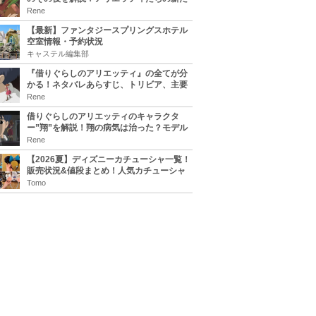
な住処は？翔の病気は治る？
Rene
【最新】ファンタジースプリングスホテル
空室情報・予約状況
キャステル編集部
『借りぐらしのアリエッティ』の全てが分
かる！ネタバレあらすじ、トリビア、主要
キャラまとめ！
Rene
借りぐらしのアリエッティのキャラクタ
ー”翔”を解説！翔の病気は治った？モデル
は誰？
Rene
【2026夏】ディズニーカチューシャ一覧！
販売状況&値段まとめ！人気カチューシャ
をチェック
Tomo