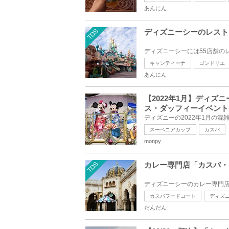
あんにん
TDS
ディズニーシーのレスト
キャンティーナ
ゴンドリエ
あんにん
【2022年1月】ディ
ス・ダッフィーイベント
スーベニアカップ
カスバ
monpy
TDS
カレー専門店「カスバ・
カスバフードコート
ディズ
だんだん