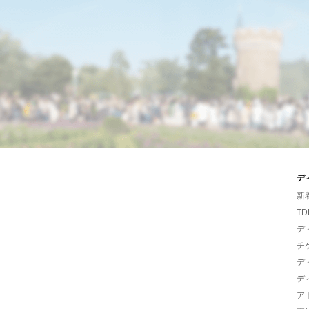
デ
新
TD
デ
チ
デ
デ
ア