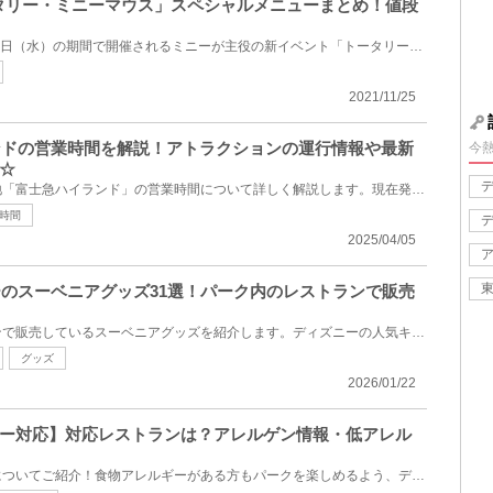
トータリー・ミニーマウス」スペシャルメニューまとめ！値段
2022年1月18日（火）～3月30日（水）の期間で開催されるミニーが主役の新イベント「トータリー・ミニー...
2021/11/25
ランドの営業時間を解説！アトラクションの運行情報や最新
今
☆
山梨県富士吉田市にある遊園地「富士急ハイランド」の営業時間について詳しく解説します。現在発表され...
時間
2025/04/05
シーのスーベニアグッズ31選！パーク内のレストランで販売
ディズニーシーの各レストランで販売しているスーベニアグッズを紹介します。ディズニーの人気キャラク...
グッズ
2026/01/22
ー対応】対応レストランは？アレルゲン情報・低アレル
ディズニーのアレルギー対応についてご紹介！食物アレルギーがある方もパークを楽しめるよう、ディズニ...