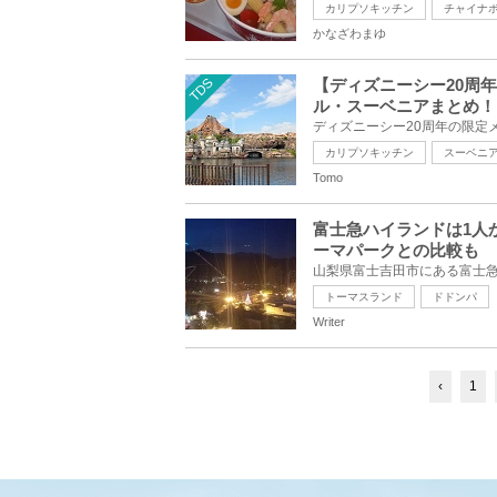
カリプソキッチン
チャイナ
かなざわまゆ
TDS
【ディズニーシー20周
ル・スーベニアまとめ！
カリプソキッチン
スーベニ
Tomo
富士急ハイランドは1人
ーマパークとの比較も
トーマスランド
ドドンパ
Writer
‹
1