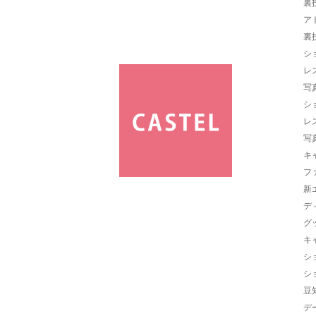
裏
ア
裏
シ
レ
写
シ
レ
写
キ
フ
新
デ
グ
キ
シ
シ
豆
デ