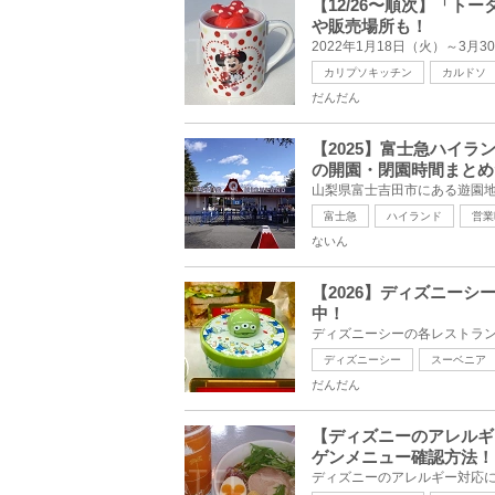
【12/26〜順次】「
や販売場所も！
カリプソキッチン
カルドソ
だんだん
【2025】富士急ハイ
の開園・閉園時間まとめ
富士急
ハイランド
営業
ないん
【2026】ディズニー
中！
ディズニーシー
スーベニア
だんだん
【ディズニーのアレルギ
ゲンメニュー確認方法！