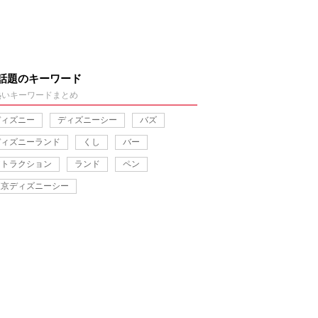
話題のキーワード
熱いキーワードまとめ
ディズニー
ディズニーシー
バズ
ディズニーランド
くし
バー
アトラクション
ランド
ペン
東京ディズニーシー