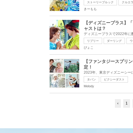
ストーリーブルック
クルエ
きーもも
【ディズニープラス】「
ャストは？
リプリー
ダーリング
ウ
ぴょこ
【ファンタジースプリン
定！
タバン
ピクシーダスト
Melody
‹
1