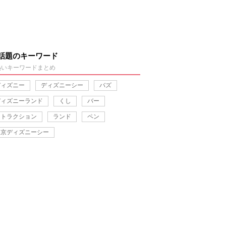
話題のキーワード
熱いキーワードまとめ
ディズニー
ディズニーシー
バズ
ディズニーランド
くし
バー
アトラクション
ランド
ペン
東京ディズニーシー