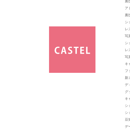
裏
ア
裏
シ
レ
写
シ
レ
写
キ
フ
新
デ
グ
キ
シ
シ
豆
デ