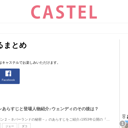
るまとめ
はキャステルでお楽しみいただけます。
Facebook
レあらすじと登場人物紹介♪ウェンディのその後は？
ディズニー映画『ピーター・パン２－ネバーランドの秘密－』のあらすじをご紹介♪1953年公開の『ピーター...
ジェー
ダコ