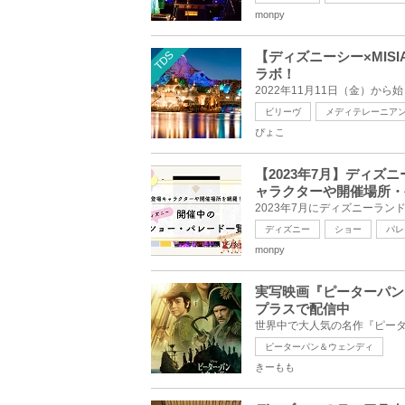
monpy
TDS
【ディズニーシー×MIS
ラボ！
ビリーヴ
メディテレーニア
ぴょこ
【2023年7月】ディ
ャラクターや開催場所・
ディズニー
ショー
パレ
monpy
実写映画『ピーターパン
プラスで配信中
ピーターパン＆ウェンディ
きーもも