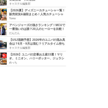
キャステル編集部
【2026夏】ディズニーカチューシャ一覧！
販売状況&値段まとめ！人気カチューシャ
をチェック
Tomo
アベンジャーズの強さランキング！MCUで
一番強いのは誰？20人のヒーローを比較！
だんだん
【USJ混雑予想】2026年のユニバの混み具
合は？8月・9月は混む？リアルタイム待ち
時間アプリも
キャステル編集部
【2026】ユニバの定番お土産33選！マリ
オ、ミニオン、ハリーポッター、ジュラシ
ックパーク、セサミ、SINGなどのグッズ情
めっち
報