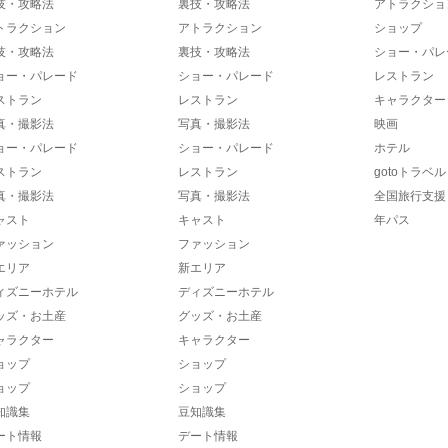
技・攻略法
裏技・攻略法
アトラクショ
トラクション
アトラクション
ショップ
技・攻略法
裏技・攻略法
ショー・パレ
ョー・パレード
ショー・パレード
レストラン
ストラン
レストラン
キャラクター
真・撮影法
写真・撮影法
映画
ョー・パレード
ショー・パレード
ホテル
ストラン
レストラン
gotoトラベル
真・撮影法
写真・撮影法
全国旅行支援
ャスト
キャスト
年パス
ァッション
ファッション
エリア
新エリア
ィズニーホテル
ディズニーホテル
ッズ・お土産
グッズ・お土産
ャラクター
キャラクター
ョップ
ショップ
ョップ
ショップ
知識集
豆知識集
ート情報
デート情報