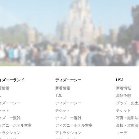
ィズニーランド
ディズニーシー
USJ
着情報
新着情報
新着情報
L
TDL
混雑予想
ィズニーシー
ディズニーシー
グッズ・お土
ケット
チケット
チケット
ィズニー混雑
ディズニー混雑
写真・撮影法
ィズニーホテル空室
ディズニーホテル空室
裏技・攻略法
トラクション
アトラクション
コーデ