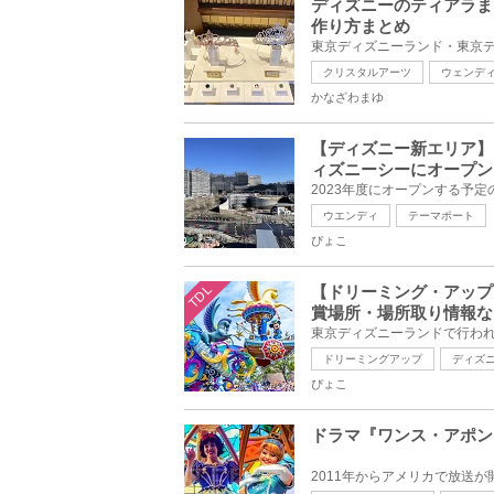
ディズニーのティアラま
作り方まとめ
クリスタルアーツ
ウェンデ
かなざわまゆ
【ディズニー新エリア】
ィズニーシーにオープン
ウエンディ
テーマポート
ぴょこ
TDL
【ドリーミング・アップ
賞場所・場所取り情報な
ドリーミングアップ
ディズ
ぴょこ
ドラマ『ワンス・アポン