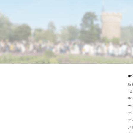
デ
新
TD
デ
チ
デ
デ
ア