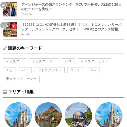
アベンジャーズの強さランキング！MCUで一番強いのは誰？20人
のヒーローを比較！
だんだん
【2026】ユニバの定番お土産33選！マリオ、ミニオン、ハリーポ
ッター、ジュラシックパーク、セサミ、SINGなどのグッズ情報
めっち
話題のキーワード
ディズニー
ディズニーシー
バズ
ディズニーランド
くし
バー
アトラクション
ランド
ペン
東京ディズニーシー
エリア・特集