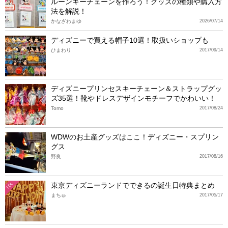
ルーンキーチェーンを作ろう！グッズの種類や購入方
法を解説！
かなざわまゆ
2026/07/14
ディズニーで買える帽子10選！取扱いショップも
ひまわり
2017/09/14
ディズニープリンセスキーチェーン＆ストラップグッ
ズ35選！靴やドレスデザインモチーフでかわいい！
Tomo
2017/08/24
WDWのお土産グッズはここ！ディズニー・スプリン
グス
野良
2017/08/16
東京ディズニーランドでできるの誕生日特典まとめ
TDL
まちゅ
2017/05/17