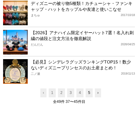
ディズニーの被り物5種類！カチューシャ・ファンキ
ャップ・ハットをカップルや友達と使いこなせ
まちゅ
2017/10/18
【2026】アナハイム限定イヤーハット7選！名入れ刺
繍の値段と注文方法を徹底解説
だんだん
2026/04/25
【必見】シンデレラグッズランキングTOP15！数少
ないディズニープリンセスのお土産まとめ！
二ノ瀬
2019/11/13
‹
1
2
3
4
5
›
全49件 37〜45件目