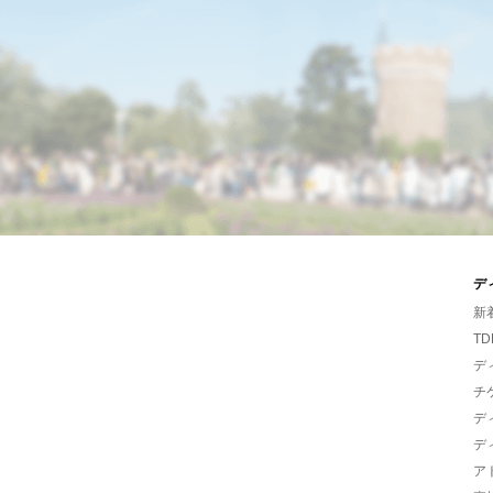
デ
新
TD
デ
チ
デ
デ
ア