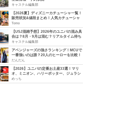
キャステル編集部
【2026夏】ディズニーカチューシャ一覧！
販売状況&値段まとめ！人気カチューシャ
をチェック
Tomo
【USJ混雑予想】2026年のユニバの混み具
合は？8月・9月は混む？リアルタイム待ち
時間アプリも
キャステル編集部
アベンジャーズの強さランキング！MCUで
一番強いのは誰？20人のヒーローを比較！
だんだん
【2026】ユニバの定番お土産33選！マリ
オ、ミニオン、ハリーポッター、ジュラシ
ックパーク、セサミ、SINGなどのグッズ情
めっち
報