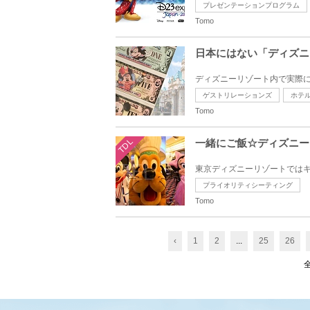
プレゼンテーションプログラム
Tomo
日本にはない「ディズニ
ゲストリレーションズ
ホテ
Tomo
TDL
一緒にご飯☆ディズニー
プライオリティシーティング
Tomo
‹
1
2
...
25
26
全