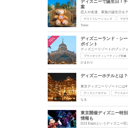
ディズニーで誕生日！チ
案
ゲストリレーションズ
マゼ
Tomo
TDL
ディズニーランド・シー
ポイント
プライオリティシーティング対象
ひまわり
ディズニーホテルとは？
ディズニーホテル
アリスル
なる
東京開催ディズニー特別イベ
情報も