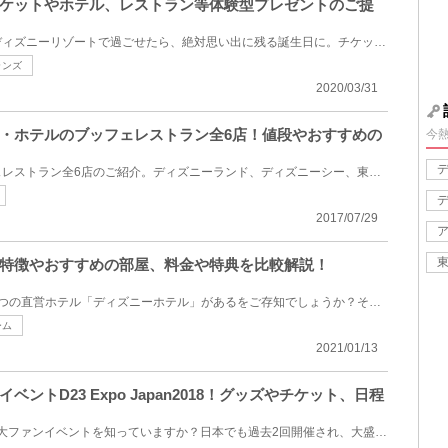
ケットやホテル、レストラン等体験型プレゼントのご提
恋人や友達、家族の誕生日をディズニーリゾートで過ごせたら、絶対思い出に残る誕生日に。チケットのプ...
ランズ
2020/03/31
・ホテルのブッフェレストラン全6店！値段やおすすめの
今
ディズニーリゾートのブッフェレストラン全6店のご紹介。ディズニーランド、ディズニーシー、東京ディズ...
2017/07/29
特徴やおすすめの部屋、料金や特典を比較解説！
東京ディズニーリゾートには4つの直営ホテル「ディズニーホテル」があるをご存知でしょうか？その中でも...
ーム
2021/01/13
ントD23 Expo Japan2018！グッズやチケット、日程
D23 Expoというディズニー巨大ファンイベントを知っていますか？日本でも過去2回開催され、大盛況のうち...