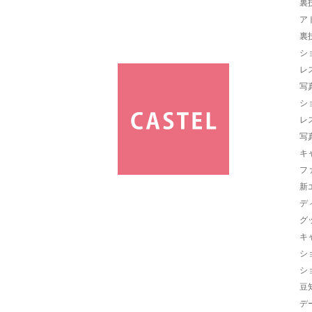
裏
ア
裏
シ
レ
写
シ
レ
写
キ
フ
新
デ
グ
キ
シ
シ
豆
デ