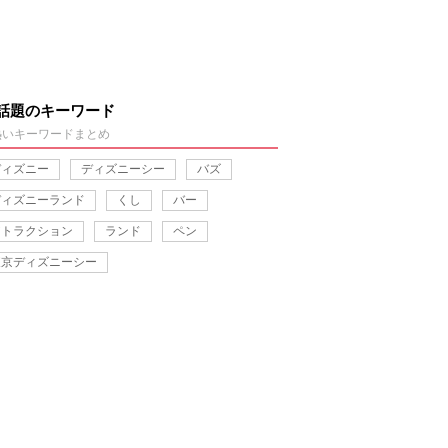
話題のキーワード
熱いキーワードまとめ
ディズニー
ディズニーシー
バズ
ディズニーランド
くし
バー
アトラクション
ランド
ペン
東京ディズニーシー