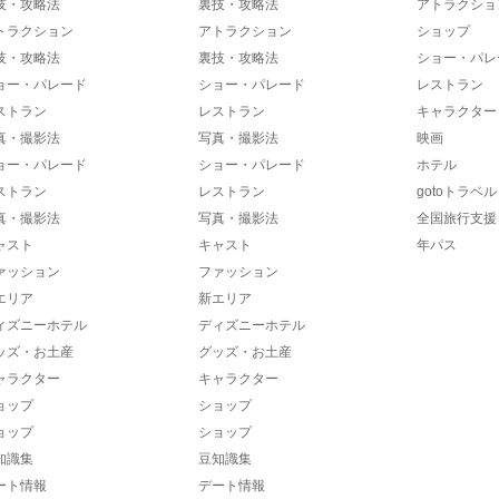
技・攻略法
裏技・攻略法
アトラクショ
トラクション
アトラクション
ショップ
技・攻略法
裏技・攻略法
ショー・パレ
ョー・パレード
ショー・パレード
レストラン
ストラン
レストラン
キャラクター
真・撮影法
写真・撮影法
映画
ョー・パレード
ショー・パレード
ホテル
ストラン
レストラン
gotoトラベル
真・撮影法
写真・撮影法
全国旅行支援
ャスト
キャスト
年パス
ァッション
ファッション
エリア
新エリア
ィズニーホテル
ディズニーホテル
ッズ・お土産
グッズ・お土産
ャラクター
キャラクター
ョップ
ショップ
ョップ
ショップ
知識集
豆知識集
ート情報
デート情報