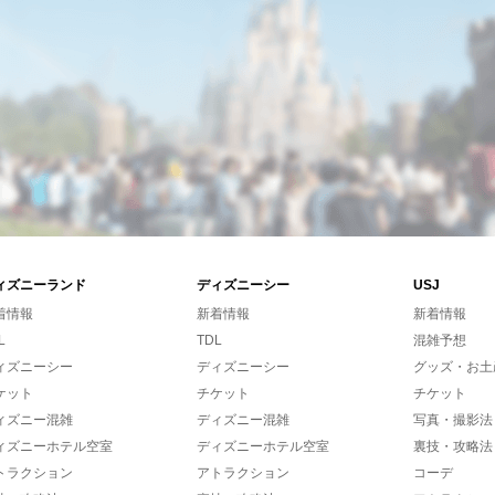
ィズニーランド
ディズニーシー
USJ
着情報
新着情報
新着情報
L
TDL
混雑予想
ィズニーシー
ディズニーシー
グッズ・お土
ケット
チケット
チケット
ィズニー混雑
ディズニー混雑
写真・撮影法
ィズニーホテル空室
ディズニーホテル空室
裏技・攻略法
トラクション
アトラクション
コーデ