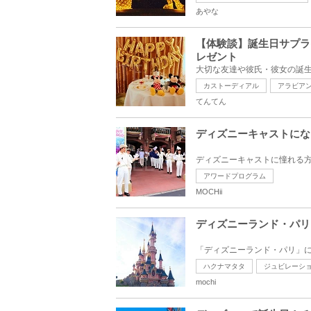
あやな
【体験談】誕生日サプラ
レゼント
カストーディアル
アラビア
てんてん
ディズニーキャストにな
アワードプログラム
MOCHii
ディズニーランド・パリを
ハクナマタタ
ジュビレーシ
mochi