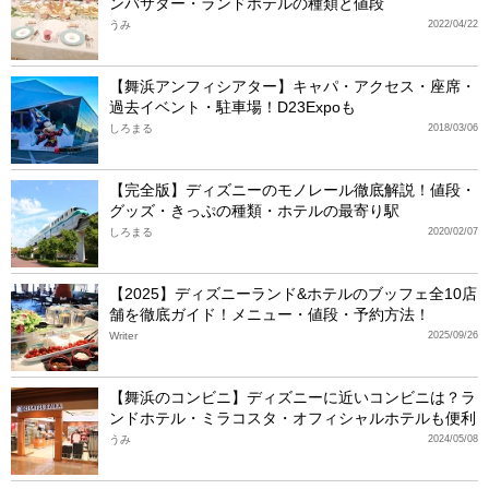
ンバサダー・ランドホテルの種類と値段
うみ
2022/04/22
【舞浜アンフィシアター】キャパ・アクセス・座席・
過去イベント・駐車場！D23Expoも
しろまる
2018/03/06
【完全版】ディズニーのモノレール徹底解説！値段・
グッズ・きっぷの種類・ホテルの最寄り駅
しろまる
2020/02/07
【2025】ディズニーランド&ホテルのブッフェ全10店
舗を徹底ガイド！メニュー・値段・予約方法！
Writer
2025/09/26
【舞浜のコンビニ】ディズニーに近いコンビニは？ラ
ンドホテル・ミラコスタ・オフィシャルホテルも便利
うみ
2024/05/08