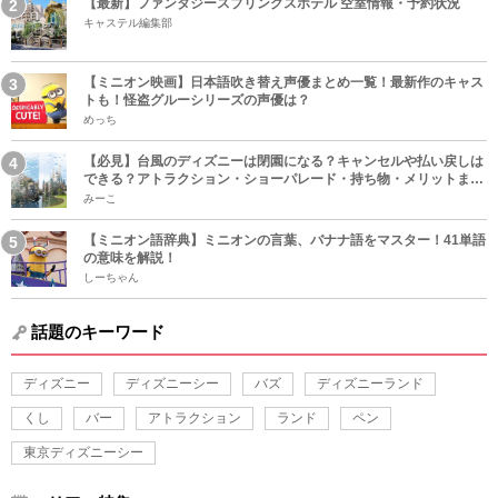
【最新】ファンタジースプリングスホテル 空室情報・予約状況
キャステル編集部
【ミニオン映画】日本語吹き替え声優まとめ一覧！最新作のキャス
トも！怪盗グルーシリーズの声優は？
めっち
【必見】台風のディズニーは閉園になる？キャンセルや払い戻しは
できる？アトラクション・ショーパレード・持ち物・メリットまと
め！
みーこ
【ミニオン語辞典】ミニオンの言葉、バナナ語をマスター！41単語
の意味を解説！
しーちゃん
話題のキーワード
ディズニー
ディズニーシー
バズ
ディズニーランド
くし
バー
アトラクション
ランド
ペン
東京ディズニーシー