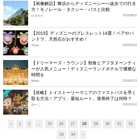
【画像解説】舞浜からディズニーシーへ徒歩での行き
方！モノレール・タクシー・バスと比較
ひまわり
2025/08/11
【2019】ディズニーのブレスレット14選！ペアやパ
ンドラ、天然石がおすすめ！
Tomo
2018/02/22
【ドリーマーズ・ラウンジ】朝食とアフタヌーンティ
ーが人気メニュー！ディズニーランドホテルで優雅な
時間を
Writer
2018/02/13
【攻略】トイストーリーマニアのファストパスを早く
TDS
取る方法！アプリ、最短ルート、発券終了は何時？
みーこ
2020/03/12
‹
1
2
...
25
26
27
28
29
30
31
32
33
34
›