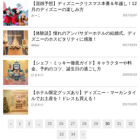
【混雑予想】ディズニークリスマス本番＆年越し！12
月のディズニーの楽しみ方
みーこ
2017/11/07
【体験談】憧れのアンバサダーホテルの結婚式。ディ
ズニーのホスピタリティに感激！
Writer
2017/10/23
【シェフ・ミッキー徹底ガイド】キャラクターや料
金、予約のコツ、誕生日の過ごし方
ひまわり
2020/01/24
【ホテル限定グッズあり】ディズニー・マーカンタイ
ルでお土産を！ドレスも買える！
ひまわり
2017/10/05
‹
1
2
...
25
26
27
28
29
30
31
32
33
34
›