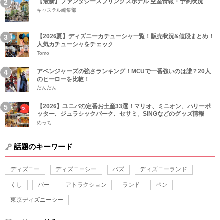
【最新】ファンタジースプリングスホテル 空室情報・予約状況
キャステル編集部
【2026夏】ディズニーカチューシャ一覧！販売状況&値段まとめ！
人気カチューシャをチェック
Tomo
アベンジャーズの強さランキング！MCUで一番強いのは誰？20人
のヒーローを比較！
だんだん
【2026】ユニバの定番お土産33選！マリオ、ミニオン、ハリーポ
ッター、ジュラシックパーク、セサミ、SINGなどのグッズ情報
めっち
話題のキーワード
ディズニー
ディズニーシー
バズ
ディズニーランド
くし
バー
アトラクション
ランド
ペン
東京ディズニーシー