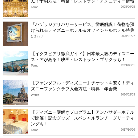
ん！予約方法・料金・レストラン・アメニティー情報
Tomo
2025/09/25
「バゲッジデリバリーサービス」徹底解説！荷物を預
けられるディズニーホテル＆オフィシャルホテル特典
ひまわり
2025/01/27
【イクスピアリ徹底ガイド】日本最大級のディズニー
ストアがある！映画・レストラン・プリクラも！
Tomo
2021/03/11
【ファンダフル・ディズニー】チケットを安く！ディ
ズニーファンクラブ入会方法・特典・年会費
Writer
2020/02/03
【ディズニー謎解きプログラム】アンバサダーホテル
で開催！記念グッズ・スペシャルランチ・グリーティ
ングも！
Tomo
2017/10/26