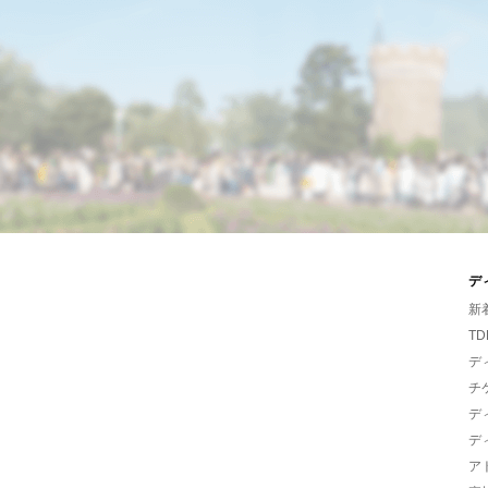
デ
新
TD
デ
チ
デ
デ
ア