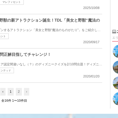
マレフィセント
2025/10/08
と野獣の新アトラクション誕生！TDL「美女と野獣“魔法の
東京ディズニーランドにオープンするアトラクション「美女と野獣“魔法のものがたり”」をご紹介します♡大...
ハント
エ
2020/09/17
問正解目指してチャレンジ！
全問正解したらディズニーマニア認定間違いなし（？）のディズニークイズを計10問出題！ディズニーパー...
ャンテッド
2020/01/20
‹
1
2
›
全16件 1〜10件目