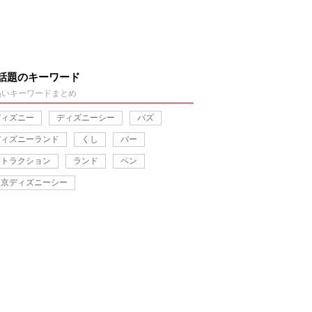
話題のキーワード
熱いキーワードまとめ
ディズニー
ディズニーシー
バズ
ディズニーランド
くし
バー
アトラクション
ランド
ペン
東京ディズニーシー