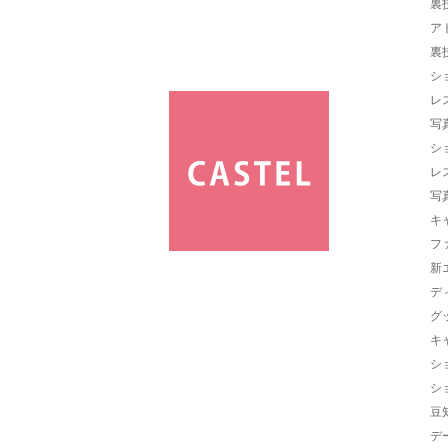
裏
ア
裏
シ
レ
写
シ
レ
写
キ
フ
新
デ
グ
キ
シ
シ
豆
デ