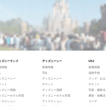
ィズニーランド
ディズニーシー
USJ
着情報
新着情報
新着情報
L
TDL
混雑予想
ィズニーシー
ディズニーシー
グッズ・お土
ケット
チケット
チケット
ィズニー混雑
ディズニー混雑
写真・撮影法
ィズニーホテル空室
ディズニーホテル空室
裏技・攻略法
トラクション
アトラクション
コーデ