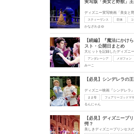
実写版「美女と野獣」王
スティーヴンス
巨体
コ
かなざわまゆ
【続編】『魔法にかけら
スト・公開日まとめ
アンダレーシア
メガフォン
みーこ
【必見】シンデレラの王
まま母
フェアリーゴッドマ
るんにゃん
【必見】ディズニープリ
愕？