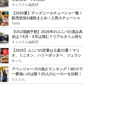
キャステル編集部
【2026夏】ディズニーカチューシャ一覧！
販売状況&値段まとめ！人気カチューシャ
をチェック
Tomo
【USJ混雑予想】2026年のユニバの混み具
合は？8月・9月は混む？リアルタイム待ち
時間アプリも
キャステル編集部
【2026】ユニバの定番お土産33選！マリ
オ、ミニオン、ハリーポッター、ジュラシ
ックパーク、セサミ、SINGなどのグッズ情
めっち
報
アベンジャーズの強さランキング！MCUで
一番強いのは誰？20人のヒーローを比較！
だんだん