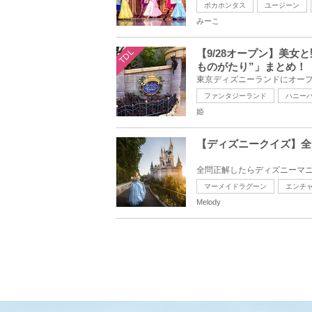
ポカホンタス
ユージーン
みーこ
TDL
【9/28オープン】美女
ものがたり”」まとめ！
ファンタジーランド
ハニー
姫
【ディズニークイズ】全
マーメイドラグーン
エンチ
Melody