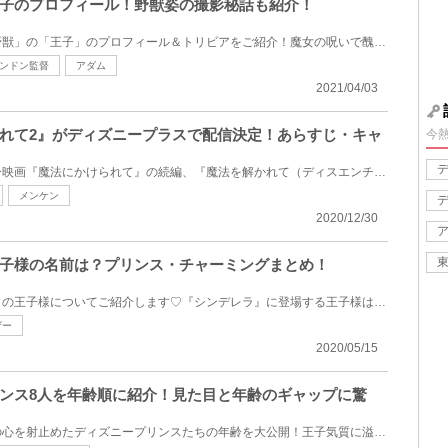
子のプロフィール！野獣姿の撮影秘話も紹介！
ディズニー実写映画「美女と野獣」の「王子」のプロフィール＆トリビアをご紹介！魔女の呪いで醜い野獣...
ンドン監督
アダム
2021/04/03
れて2』がディズニープラスで配信決定！あらすじ・キャ
今
大ヒットを記録したディズニー映画『魔法にかけられて』の続編、『魔法を解かれて（ディスエンチャンテ...
メンケン
2020/12/30
子様の名前は？プリンス・チャーミングまとめ！
ディズニー映画『シンデレラ』の王子様についてご紹介します♡『シンデレラ』に登場する王子様は、「プリ...
ザー
2020/05/15
ンス8人を年齢順に紹介！見た目と年齢のギャップに驚
美しきディズニープリンセスの心を射止めたディズニープリンスたちの年齢を大公開！王子気質に溢れ見た...