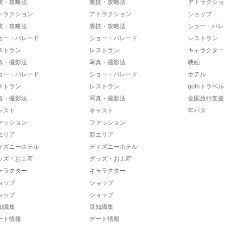
技・攻略法
裏技・攻略法
アトラクショ
トラクション
アトラクション
ショップ
技・攻略法
裏技・攻略法
ショー・パレ
ョー・パレード
ショー・パレード
レストラン
ストラン
レストラン
キャラクター
真・撮影法
写真・撮影法
映画
ョー・パレード
ショー・パレード
ホテル
ストラン
レストラン
gotoトラベル
真・撮影法
写真・撮影法
全国旅行支援
ャスト
キャスト
年パス
ァッション
ファッション
エリア
新エリア
ィズニーホテル
ディズニーホテル
ッズ・お土産
グッズ・お土産
ャラクター
キャラクター
ョップ
ショップ
ョップ
ショップ
知識集
豆知識集
ート情報
デート情報