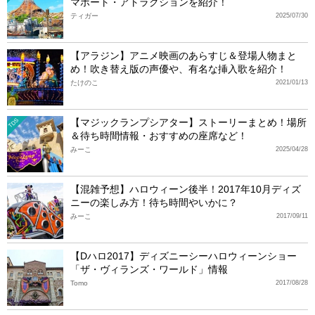
マポート・アトラクションを紹介！
ティガー
2025/07/30
【アラジン】アニメ映画のあらすじ＆登場人物まと
め！吹き替え版の声優や、有名な挿入歌を紹介！
たけのこ
2021/01/13
【マジックランプシアター】ストーリーまとめ！場所
TDS
＆待ち時間情報・おすすめの座席など！
みーこ
2025/04/28
【混雑予想】ハロウィーン後半！2017年10月ディズ
ニーの楽しみ方！待ち時間やいかに？
みーこ
2017/09/11
【Dハロ2017】ディズニーシーハロウィーンショー
「ザ・ヴィランズ・ワールド」情報
Tomo
2017/08/28