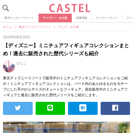
東京ディズニーリゾート
ディズニー・お土産
新着情報
ディズニーランド
ディ
ホーム
東京ディズニーリゾート
グッズ・お土産
2022年08月28日
【ディズニー】ミニチュアフィギュアコレクションまと
め！過去に販売された歴代シリーズも紹介
ぴょこ
東京ディズニーリゾートで販売中のミニチュアフィギュアコレクションをご紹
介！ミニチュアフィギュアコレクションは、パーク内のあらゆるものをモチー
フにした手のひらサイズのキュートなフィギュア。現在販売中のミニチュアフ
ィギュアと過去に販売された歴代シリーズをご紹介します。