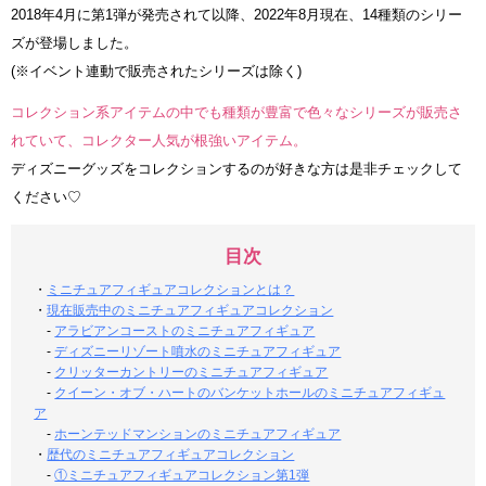
2018年4月に第1弾が発売されて以降、2022年8月現在、14種類のシリー
ズが登場しました。
(※イベント連動で販売されたシリーズは除く)
コレクション系アイテムの中でも種類が豊富で色々なシリーズが販売さ
れていて、コレクター人気が根強いアイテム。
ディズニーグッズをコレクションするのが好きな方は是非チェックして
ください♡
目次
・
ミニチュアフィギュアコレクションとは？
・
現在販売中のミニチュアフィギュアコレクション
-
アラビアンコーストのミニチュアフィギュア
-
ディズニーリゾート噴水のミニチュアフィギュア
-
クリッターカントリーのミニチュアフィギュア
-
クイーン・オブ・ハートのバンケットホールのミニチュアフィギュ
ア
-
ホーンテッドマンションのミニチュアフィギュア
・
歴代のミニチュアフィギュアコレクション
-
①ミニチュアフィギュアコレクション第1弾