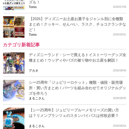
ズも！
Tomo
2026/07/09
【2026】ディズニーお土産お菓子をジャンル別に全種類
まとめ！クッキー、せんべい、ラスク、チョコクランチな
ど！
Tomo
2026/05/01
カテゴリ新着記事
ディズニーランド・シーで買えるトイストーリーグッズ全
種まとめ！ウッディやバズの被り物やお土産を解説！
アカネ
2026/08/06
シー25周年「ジュビリーロケット」種類・値段・販売場
所・買い方まとめ！パーツを組み合わせてオリジナルグッ
ズを作ろう
まるこさん
2026/08/05
【シー25周年】ジュビリーブルーメモリーズの買い方
は？リメンブランツェのスタンバイパスは何枚必要？
まるこさん
2026/08/04