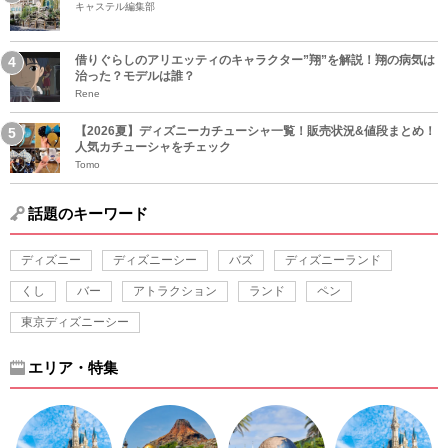
キャステル編集部
借りぐらしのアリエッティのキャラクター”翔”を解説！翔の病気は
治った？モデルは誰？
Rene
【2026夏】ディズニーカチューシャ一覧！販売状況&値段まとめ！
人気カチューシャをチェック
Tomo
話題のキーワード
ディズニー
ディズニーシー
バズ
ディズニーランド
くし
バー
アトラクション
ランド
ペン
東京ディズニーシー
エリア・特集