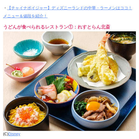
・
【チャイナボイジャー】ディズニーランドの中華・ラーメンはココ！
メニュー＆値段を紹介！
うどんが食べられるレストラン①：れすとらん北斎
(C)
Disney