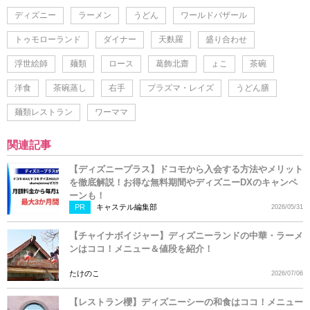
ディズニー
ラーメン
うどん
ワールドバザール
トゥモローランド
ダイナー
天麩羅
盛り合わせ
浮世絵師
麺類
ロース
葛飾北齋
ょこ
茶碗
洋食
茶碗蒸し
右手
プラズマ・レイズ
うどん膳
麺類レストラン
ワーママ
関連記事
【ディズニープラス】ドコモから入会する方法やメリット
を徹底解説！お得な無料期間やディズニーDXのキャンペ
ーンも！
PR
キャステル編集部
2026/05/31
【チャイナボイジャー】ディズニーランドの中華・ラーメ
ンはココ！メニュー＆値段を紹介！
たけのこ
2026/07/06
【レストラン櫻】ディズニーシーの和食はココ！メニュー