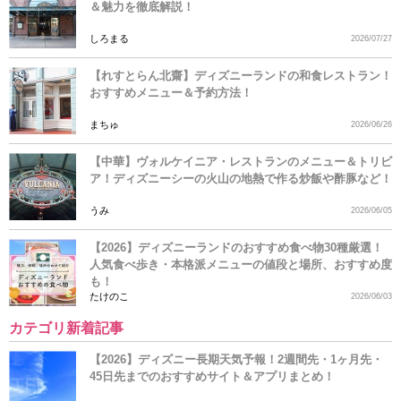
＆魅力を徹底解説！
しろまる
2026/07/27
【れすとらん北齋】ディズニーランドの和食レストラン！
おすすめメニュー＆予約方法！
まちゅ
2026/06/26
【中華】ヴォルケイニア・レストランのメニュー＆トリビ
ア！ディズニーシーの火山の地熱で作る炒飯や酢豚など！
うみ
2026/06/05
【2026】ディズニーランドのおすすめ食べ物30種厳選！
人気食べ歩き・本格派メニューの値段と場所、おすすめ度
も！
たけのこ
2026/06/03
カテゴリ新着記事
【2026】ディズニー長期天気予報！2週間先・1ヶ月先・
45日先までのおすすめサイト＆アプリまとめ！