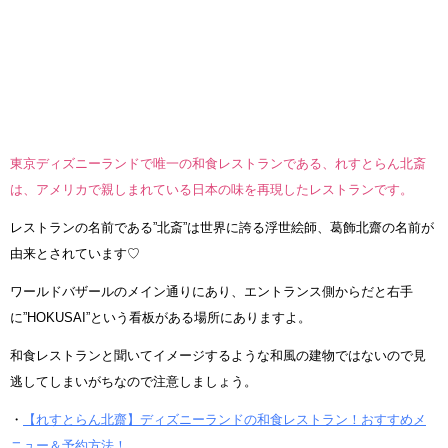
東京ディズニーランドで唯一の和食レストランである、れすとらん北斎
は、アメリカで親しまれている日本の味を再現したレストランです。
レストランの名前である”北斎”は世界に誇る浮世絵師、葛飾北齋の名前が
由来とされています♡
ワールドバザールのメイン通りにあり、エントランス側からだと右手
に”HOKUSAI”という看板がある場所にありますよ。
和食レストランと聞いてイメージするような和風の建物ではないので見
逃してしまいがちなので注意しましょう。
・
【れすとらん北齋】ディズニーランドの和食レストラン！おすすめメ
ニュー＆予約方法！