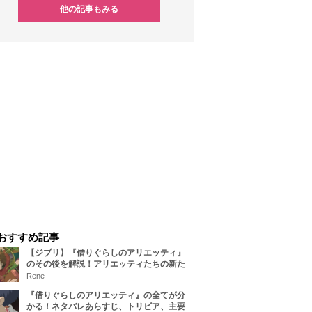
他の記事もみる
おすすめ記事
【ジブリ】『借りぐらしのアリエッティ』
のその後を解説！アリエッティたちの新た
な住処は？翔の病気は治る？
Rene
『借りぐらしのアリエッティ』の全てが分
かる！ネタバレあらすじ、トリビア、主要