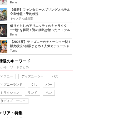
キャラまとめ！
Rene
【最新】ファンタジースプリングスホテル
空室情報・予約状況
キャステル編集部
借りぐらしのアリエッティのキャラクタ
ー”翔”を解説！翔の病気は治った？モデル
は誰？
Rene
【2026夏】ディズニーカチューシャ一覧！
販売状況&値段まとめ！人気カチューシャ
をチェック
Tomo
話題のキーワード
熱いキーワードまとめ
ディズニー
ディズニーシー
バズ
ディズニーランド
くし
バー
アトラクション
ランド
ペン
東京ディズニーシー
エリア・特集