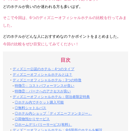
どのホテルが良いのか迷われる方も多いはず。
そこで今回は、6つのディズニーオフィシャルホテルの比較を行ってみま
した。
どのホテルがどんな人におすすめなの？かポイントをまとめました。
今回の比較をぜひ目安にしてみてください！
目次
・
ディズニー公認のホテル：4つのタイプ
・
ディズニーオフィシャルホテルとは？
・
ディズニーオフィシャルホテル：3つの特徴
-
特徴①：コストパフォーマンスが良い
-
特徴②：パークへのアクセスが良い
・
ディズニーオフィシャルホテル：宿泊者限定特典
-
◎ホテル内でチケット購入可能
-
◎無料シャトルバス
-
◎ホテル内ショップ「ディズニーファンタジー」
-
◎荷物預かりサービス
-
◎ホームデリバリーサービス(有料）
・
ディズニーオフィシャルホテル：全6箇所のホテルを解説