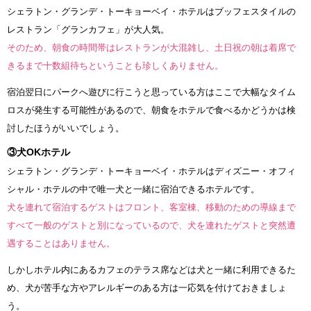
シェラトン・グランデ・トーキョーベイ・ホテルはブッフェスタイルの
レストラン「グランカフェ」が大人気。
そのため、朝食の時間帯はレストランが大混雑し、土日祝の朝は着席で
きるまで十数組待ちということも珍しくありません。
宿泊翌日にパークへ遊びに行こうと思っている方はここで大幅なタイム
ロスが発生する可能性があるので、朝食をホテルで食べるかどうかは検
討したほうがいいでしょう。
③犬OKホテル
シェラトン・グランデ・トーキョーベイ・ホテルはディズニー・オフィ
シャル・ホテルの中で唯一犬と一緒に宿泊できるホテルです。
犬を連れて宿泊するゲストはフロント、客室棟、移動のための導線まで
すべて一般のゲストと別になっているので、犬を連れたゲストと突然遭
遇することはありません。
しかしホテル内にあるカフェのテラス席などは犬と一緒に利用できるた
め、犬が苦手な方やアレルギーのある方は一応気を付けておきましょ
う。