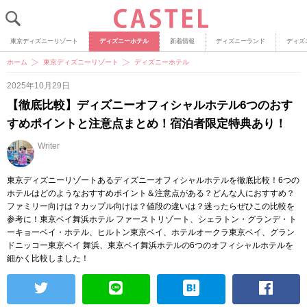
東京ディズニーリゾート
ディズニーホテル
新着情報
ディズニーランド
ディズ
ホーム
東京ディズニーリゾート
ディズニーホテル
2025年10月29日
【徹底比較】ディズニーオフィシャルホテル6つのおす
すめポイントと注意点まとめ！宿泊者限定特典あり！
Writer
東京ディズニーリゾートあるディズニーオフィシャルホテルを徹底比較！6つの
ホテルはどのようなおすすめポイント＆注意点がある？どんな人におすすめ？
ファミリー向けは？カップル向けは？値段の違いは？迷ったらぜひこの比較を
参考に！東京ベイ舞浜ホテル ファーストリゾート、シェラトン・グランデ・ト
ーキョーベイ・ホテル、ヒルトン東京ベイ、ホテルオークラ東京ベイ、グラン
ドニッコー東京ベイ 舞浜、東京ベイ舞浜ホテルの6つのオフィシャルホテルを
細かく比較しました！