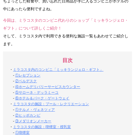
ちょっとした軽食や、買い忘れた日用品が手に入るコンビニがホテルの
中にあったら便利ですよね。
今回は、ミラコスタのコンビニ代わりのショップ「ミッキランジェロ・
ギフト」について詳しくご紹介！
そして、ミラコスタ内で利用できる便利な施設一覧もあわせてご紹介し
ます。
目次
・
ミラコスタ内のコンビニ「ミッキランジェロ・ギフト」
-
①レセプション
-
②ベルデスク
-
④ホームデリバリーサービスカウンター
-
⑤サローネ・デッラミーコ
-
⑥ホテル＆パーク・ゲートウェイ
・
ミラコスタの施設：プール・レクリエーション
-
①テルメ・ヴェネツィア
-
②ヒッポカンピ
-
③メダリオンメーカー
・
ミラコスタの施設：喫煙室・授乳室
-
①喫煙室