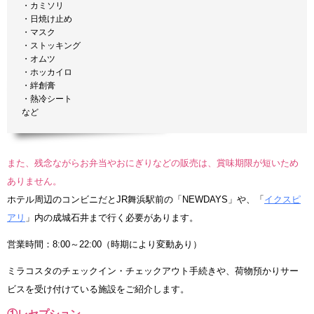
・カミソリ
・日焼け止め
・マスク
・ストッキング
・オムツ
・ホッカイロ
・絆創膏
・熱冷シート
など
また、残念ながらお弁当やおにぎりなどの販売は、賞味期限が短いため
ありません。
ホテル周辺のコンビニだとJR舞浜駅前の「NEWDAYS」や、「
イクスピ
アリ
」内の成城石井まで行く必要があります。
営業時間：8:00～22:00（時期により変動あり）
ミラコスタのチェックイン・チェックアウト手続きや、荷物預かりサー
ビスを受け付けている施設をご紹介します。
①レセプション