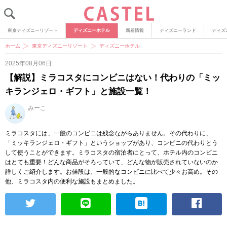
東京ディズニーリゾート
ディズニーホテル
新着情報
ディズニーランド
ディズ
ホーム
東京ディズニーリゾート
ディズニーホテル
2025年08月06日
【解説】ミラコスタにコンビニはない！代わりの「ミッ
キランジェロ・ギフト」と施設一覧！
みーこ
ミラコスタには、一般のコンビニは残念ながらありません。その代わりに、
「ミッキランジェロ・ギフト」というショップがあり、コンビニの代わりとう
して使うことができます。ミラコスタの宿泊者にとって、ホテル内のコンビニ
はとても重要！どんな商品がそろっていて、どんな物が販売されていないのか
詳しくご紹介します。お値段は、一般的なコンビニに比べて少々お高め。その
他、ミラコスタ内の便利な施設もまとめました。