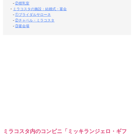
-
②授乳室
・
ミラコスタの施設：結婚式・宴会
-
①ブライダルサローネ
-
②チャペル・ミラコスタ
-
③宴会場
ミラコスタ内のコンビニ「ミッキランジェロ・ギフ