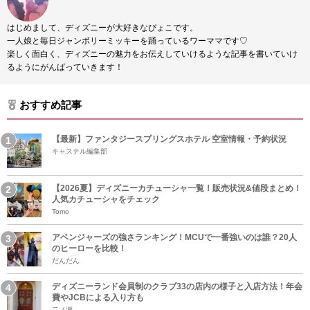
はじめまして、ディズニーが大好きなぴょこです。
一人娘と毎日ジャンボリーミッキーを踊っているワーママです♡
楽しく面白く、ディズニーの魅力をお伝えしていけるような記事を書いていけ
るようにがんばっていきます！
おすすめ記事
【最新】ファンタジースプリングスホテル 空室情報・予約状況
キャステル編集部
【2026夏】ディズニーカチューシャ一覧！販売状況&値段まとめ！
人気カチューシャをチェック
Tomo
アベンジャーズの強さランキング！MCUで一番強いのは誰？20人
のヒーローを比較！
だんだん
ディズニーランド会員制のクラブ33の店内の様子と入店方法！年会
費やJCBによる入り方も
二ノ瀬