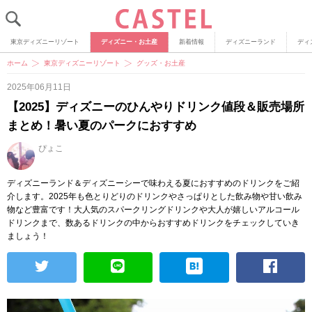
東京ディズニーリゾート
ディズニー・お土産
新着情報
ディズニーランド
ディ
ホーム
東京ディズニーリゾート
グッズ・お土産
2025年06月11日
【2025】ディズニーのひんやりドリンク値段＆販売場所
まとめ！暑い夏のパークにおすすめ
ぴょこ
ディズニーランド＆ディズニーシーで味わえる夏におすすめのドリンクをご紹
介します。2025年も色とりどりのドリンクやさっぱりとした飲み物や甘い飲み
物など豊富です！大人気のスパークリングドリンクや大人が嬉しいアルコール
ドリンクまで、数あるドリンクの中からおすすめドリンクをチェックしていき
ましょう！