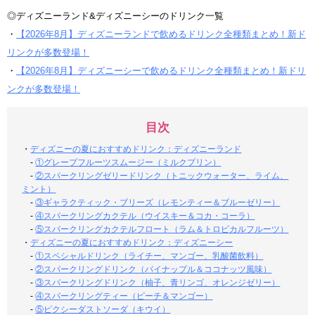
◎ディズニーランド&ディズニーシーのドリンク一覧
・
【2026年8月】ディズニーランドで飲めるドリンク全種類まとめ！新ド
リンクが多数登場！
・
【2026年8月】ディズニーシーで飲めるドリンク全種類まとめ！新ドリ
ンクが多数登場！
目次
・
ディズニーの夏におすすめドリンク：ディズニーランド
-
①グレープフルーツスムージー（ミルクプリン）
-
②スパークリングゼリードリンク（トニックウォーター、ライム、
ミント）
-
③ギャラクティック・ブリーズ（レモンティー＆ブルーゼリー）
-
④スパークリングカクテル（ウイスキー＆コカ・コーラ）
-
⑤スパークリングカクテルフロート（ラム＆トロピカルフルーツ）
・
ディズニーの夏におすすめドリンク：ディズニーシー
-
①スペシャルドリンク（ライチー、マンゴー、乳酸菌飲料）
-
②スパークリングドリンク（パイナップル＆ココナッツ風味）
-
③スパークリングドリンク（柚子、青リンゴ、オレンジゼリー）
-
④スパークリングティー（ピーチ＆マンゴー）
-
⑤ピクシーダストソーダ（キウイ）