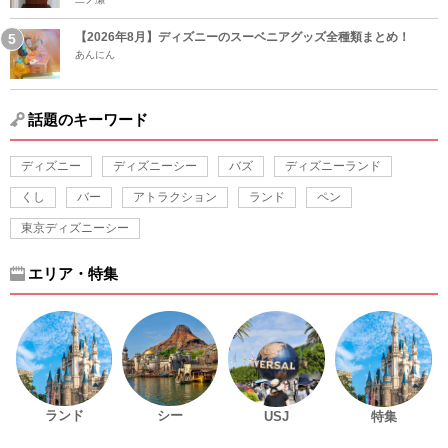
【2026年8月】ディズニーのスーベニアグッズ全種類まとめ！
あんにん
話題のキーワード
ディズニー
ディズニーシー
バズ
ディズニーランド
くし
バー
アトラクション
ランド
ペン
東京ディズニーシー
エリア・特集
ランド
シー
USJ
特集