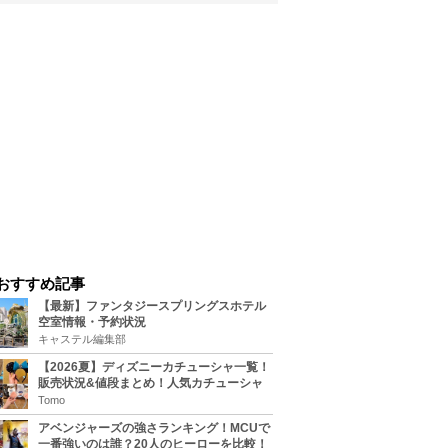
おすすめ記事
【最新】ファンタジースプリングスホテル
空室情報・予約状況
キャステル編集部
【2026夏】ディズニーカチューシャ一覧！
販売状況&値段まとめ！人気カチューシャ
をチェック
Tomo
アベンジャーズの強さランキング！MCUで
一番強いのは誰？20人のヒーローを比較！