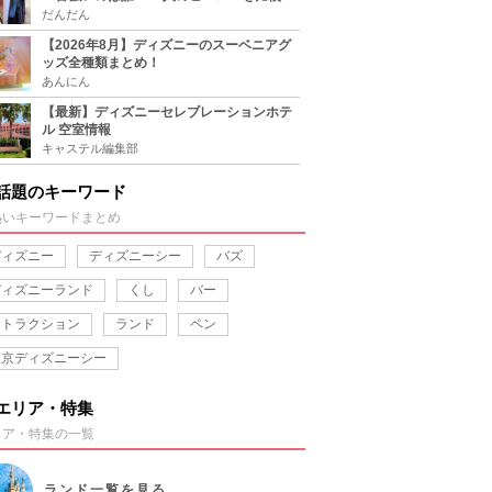
だんだん
【2026年8月】ディズニーのスーベニアグ
ッズ全種類まとめ！
あんにん
【最新】ディズニーセレブレーションホテ
ル 空室情報
キャステル編集部
話題のキーワード
熱いキーワードまとめ
ディズニー
ディズニーシー
バズ
ディズニーランド
くし
バー
アトラクション
ランド
ペン
東京ディズニーシー
エリア・特集
リア・特集の一覧
ランド
一覧を見る