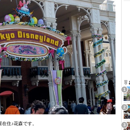
屋在住♪花森です。