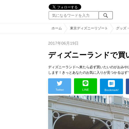
ホーム
東京ディズニーリゾート
グッズ
2017年06月19日
ディズニーランドで買
ディズニーランドへ来たら必ず買いたいのがおみや
します！きっとあなたのお気に入りが見つかるはず
Twitter
LINE
Bookmark!