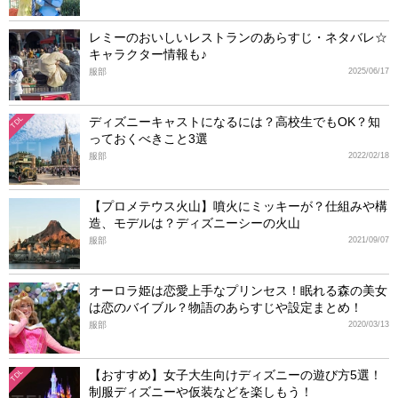
レミーのおいしいレストランのあらすじ・ネタバレ☆
キャラクター情報も♪
服部
2025/06/17
ディズニーキャストになるには？高校生でもOK？知
TDL
っておくべきこと3選
服部
2022/02/18
【プロメテウス火山】噴火にミッキーが？仕組みや構
造、モデルは？ディズニーシーの火山
服部
2021/09/07
オーロラ姫は恋愛上手なプリンセス！眠れる森の美女
は恋のバイブル？物語のあらすじや設定まとめ！
服部
2020/03/13
【おすすめ】女子大生向けディズニーの遊び方5選！
TDL
制服ディズニーや仮装などを楽しもう！