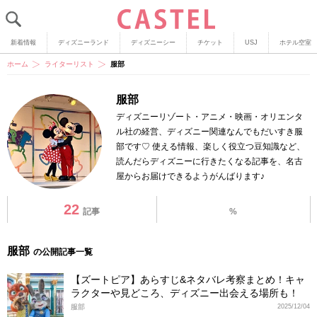
新着情報
ディズニーランド
ディズニーシー
チケット
USJ
ホテル空室
ホーム
ライターリスト
服部
服部
ディズニーリゾート・アニメ・映画・オリエンタ
ル社の経営、ディズニー関連なんでもだいすき服
部です♡ 使える情報、楽しく役立つ豆知識など、
読んだらディズニーに行きたくなる記事を、名古
屋からお届けできるようがんばります♪
22
記事
%
服部
の公開記事一覧
【ズートピア】あらすじ&ネタバレ考察まとめ！キャ
ラクターや見どころ、ディズニー出会える場所も！
服部
2025/12/04