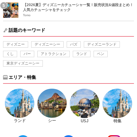
【2026夏】ディズニーカチューシャ一覧！販売状況&値段まとめ！
人気カチューシャをチェック
Tomo
話題のキーワード
ディズニー
ディズニーシー
バズ
ディズニーランド
くし
バー
アトラクション
ランド
ペン
東京ディズニーシー
エリア・特集
ランド
シー
USJ
特集