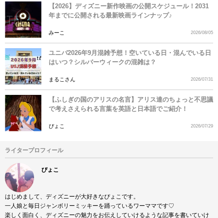
【2026】ディズニー新作映画の公開スケジュール！2031
年までに公開される最新映画ラインナップ♪
みーこ
2026/08/05
ユニバ2026年9月混雑予想！空いている日・混んでいる日
はいつ？シルバーウィークの混雑は？
まるこさん
2026/07/31
【ふしぎの国のアリスの名言】アリス達のちょっと不思議
で考えさえられる言葉を英語と日本語でご紹介！
ぴょこ
2026/07/29
ライタープロフィール
ぴょこ
はじめまして、ディズニーが大好きなぴょこです。
一人娘と毎日ジャンボリーミッキーを踊っているワーママです♡
楽しく面白く、ディズニーの魅力をお伝えしていけるような記事を書いていけ