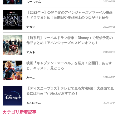
しーちゃん
2025/06/28
【2022年〜】公開予定のアベンジャーズ／マーベル映画
とドラマまとめ！公開日や作品同士のつながりも紹介
ナカジ
2022/07/26
【時系列】マーベルドラマ特集！Disney＋で配信予定の
作品まとめ！アベンジャーズのスピンオフも！
アカネ
2019/09/29
映画『キャプテン・マーベル』を紹介！公開日、あらす
じ、キャスト、見どころ
みーこ
2019/03/15
【ディズニープラス】テレビで見る方法6選！大画面で見
るにはFire TV Stickがおすすめ！
るんにゃん
2020/11/14
カテゴリ新着記事