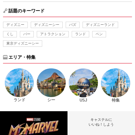
話題のキーワード
ディズニー
ディズニーシー
バズ
ディズニーランド
くし
バー
アトラクション
ランド
ペン
東京ディズニーシー
エリア・特集
ランド
シー
USJ
特集
キャステルに
いいね！しよう