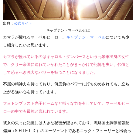
出典：
公式サイト
キャプテン・マーベルとは
カマラが憧れるマーベルヒーロー、
キャプテン・マーベル
についても少
し紹介したいと思います。
カマラが憧れているのはキャロル・ダンバースという元米軍出身の女性
で、クリー帝国に連れていかれたことがきっかけで記憶を失い、代償と
して恐るべき強大なパワーを持つことになりました。
不屈の精神力を持っており、何度負のパワーに打ちのめされても、立ち
上がる強い心を持っています。
フォトンブラスト光子ビームなど様々な力を有していて、マーベルヒー
ローの中でも最強と言われています。
彼女の失った記憶には大きな秘密が隠されており、戦略国土調停補強配
備局（S.H.I.E.L.D.）のエージェントであるニック・フューリーと出会っ