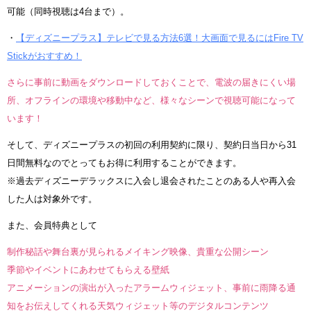
可能（同時視聴は4台まで）。
・
【ディズニープラス】テレビで見る方法6選！大画面で見るにはFire TV
Stickがおすすめ！
さらに事前に動画をダウンロードしておくことで、電波の届きにくい場
所、オフラインの環境や移動中など、様々なシーンで視聴可能になって
います！
そして、ディズニープラスの初回の利用契約に限り、契約日当日から31
日間無料なのでとってもお得に利用することができます。
※過去ディズニーデラックスに入会し退会されたことのある人や再入会
した人は対象外です。
また、会員特典として
制作秘話や舞台裏が見られるメイキング映像、貴重な公開シーン
季節やイベントにあわせてもらえる壁紙
アニメーションの演出が入ったアラームウィジェット、事前に雨降る通
知をお伝えしてくれる天気ウィジェット等のデジタルコンテンツ