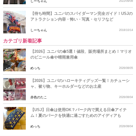
しーちゃん
2022/09/08
【待ち時間】ユニバのスパイダーマン完全ガイド！USJの
アトラクション内容・怖い・写真・セリフなど
しーちゃん
2018/10/14
カテゴリ新着記事
【2026】ユニバの傘5選！値段、販売場所まとめ！マリオ
のビニール傘や晴雨兼用傘
めっち
2026/08/05
【2026】ユニバのハローキティグッズ一覧！カチューシ
ャ、被り物、キーホルダーなどのお土産
赤色のたこ
2026/08/04
【USJ】日傘は使用OK？パーク内で買える日傘アイテ
ム！夏のパークを快適に過ごすためのアイディアも
めっち
2026/08/04