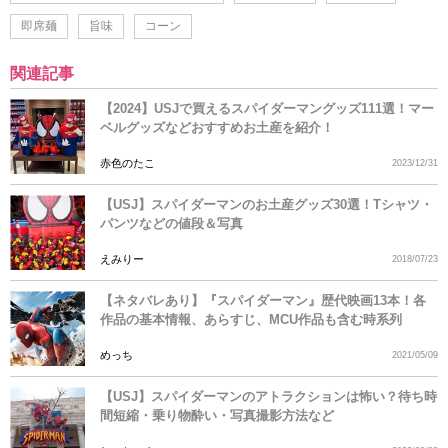
即席麺
旨味
コーン
関連記事
【2024】USJで買えるスパイダーマングッズ111選！マー
ベルグッズなどおすすめお土産を紹介！
赤色のたこ
2023/12/31
【USJ】スパイダーマンのお土産グッズ30選！Tシャツ・
パンツなどの値段＆写真
えみりー
2018/07/23
【ネタバレあり】『スパイダーマン』歴代映画13本！各
作品の基本情報、あらすじ、MCU作品も含む時系列
めっち
2021/05/09
【USJ】スパイダーマンのアトラクションは怖い？待ち時
間短縮・乗り物酔い・写真撮影方法など