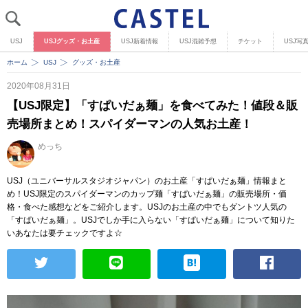
USJ
USJグッズ・お土産
USJ新着情報
USJ混雑予想
チケット
USJ写
ホーム
USJ
グッズ・お土産
2020年08月31日
【USJ限定】「すぱいだぁ麺」を食べてみた！値段＆販
売場所まとめ！スパイダーマンの人気お土産！
めっち
USJ（ユニバーサルスタジオジャパン）のお土産「すぱいだぁ麺」情報まと
め！USJ限定のスパイダーマンのカップ麺「すぱいだぁ麺」の販売場所・価
格・食べた感想などをご紹介します。USJのお土産の中でもダントツ人気の
「すぱいだぁ麺」。USJでしか手に入らない「すぱいだぁ麺」について知りた
いあなたは要チェックですよ☆