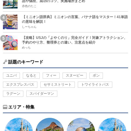
品や値段、成功のコツ、実施場所まとめ
赤色のたこ
【ミニオン語辞典】ミニオンの言葉、バナナ語をマスター！41単語
の意味を解説！
しーちゃん
【攻略】USJの「よやくのり」完全ガイド！対象アトラクション、
予約のやり方、整理券との違い、注意点を紹介
めっち
話題のキーワード
ユニバ
なると
フィー
スヌーピー
ボン
エクスプレスパス
セサミストリート
トワイライトパス
ラグーン
スパイダーマン
エリア・特集