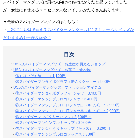
スパイダーマングッズは男の人向けのものばかりだと思っていました
が、女性にも使えるユニセックスなアイテムがたくさんあります。
▼最新のスパイダーマングッズはこちら！
・
【2024】USJで買えるスパイダーマングッズ111選！マーベルグッズな
どおすすめお土産を紹介！
目次
・
USJのスパイダーマングッズ・お土産が買えるショップ
・
USJのスパイダーマングッズ：お菓子・食べ物
-
①すぱいだぁ麺！！：1,100円
-
②スパイダーマンタイポグラフィ缶入りクッキー：900円
・
USJのスパイダーマングッズ：ファッションアイテム
-
①スパイダーマンタイポグラフィTシャツ：3,400円
-
②スパイダーマンシンプルロゴTシャツ：3,400円
-
③スパイダーマンシンプルロゴTシャツ白（キッズ）：2,900円
-
④スパイダーマンシンプルロゴTシャツ黒（キッズ）：2,900円
-
⑤スパイダーマンボクサーパンツ：2,300円～
-
⑥スパイダーマンシンプルキャップ：3,200円
-
⑦スパイダーマンなりきりキャップ（キッズ）：3,200円
-
⑧スパイダーマンシンプルロゴソックス：800円