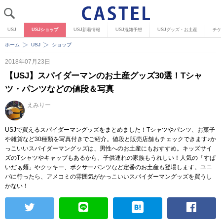
USJ
USJショップ
USJ新着情報
USJ混雑予想
USJグッズ・お土産
チ
ホーム
USJ
ショップ
2018年07月23日
【USJ】スパイダーマンのお土産グッズ30選！Tシャ
ツ・パンツなどの値段＆写真
えみりー
USJで買えるスパイダーマングッズをまとめました！Tシャツやパンツ、お菓子
や雑貨など30種類を写真付きでご紹介。値段と販売店舗もチェックできます♪か
っこいいスパイダーマングッズは、男性へのお土産にもおすすめ。キッズサイ
ズのTシャツやキャップもあるから、子供連れの家族もうれしい！人気の「すぱ
いだぁ麺」やクッキー、ボクサーパンツなど定番のお土産も登場します。ユニ
バに行ったら、アメコミの雰囲気がかっこいいスパイダーマングッズを買うし
かない！