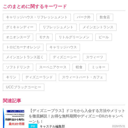
このまとめに関するキーワード
キャリッジハウス・リフレッシュメント
パーク外
飲食店
グミキャンディー
リフレッシュメント
メインエントランス
オニオンスープ
モナカ
リトルグリーンメン
ピール
トロピカーナオレンジ
キャリッジハウス
メインエントランス近く
ディズニーシー
スウィーツ
ソフトドリンク
スーベニアケース
軽食
ミッキー
キリン
ディズニーランド
スウィートハート・カフェ
UCCブラックコーヒー
関連記事
【ディズニープラス】ドコモから入会する方法やメリット
を徹底解説！お得な無料期間やディズニーDXのキャンペ
ーンも！
PR
キャステル編集部
2026/05/31