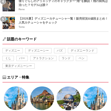
借りぐらしのアリエッティのキャラクター”翔”を解説！翔の病気は
治った？モデルは誰？
Rene
【2026夏】ディズニーカチューシャ一覧！販売状況&値段まとめ！
人気カチューシャをチェック
Tomo
話題のキーワード
ディズニー
ディズニーシー
バズ
ディズニーランド
くし
バー
アトラクション
ランド
ペン
東京ディズニーシー
エリア・特集