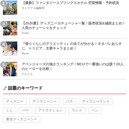
【最新】ファンタジースプリングスホテル 空室情報・予約状況
キャステル編集部
【2026夏】ディズニーカチューシャ一覧！販売状況&値段まとめ！
人気カチューシャをチェック
Tomo
『借りぐらしのアリエッティ』の全てが分かる！ネタバレあらす
じ、トリビア、主要キャラまとめ！
Rene
アベンジャーズの強さランキング！MCUで一番強いのは誰？20人
のヒーローを比較！
だんだん
話題のキーワード
ディズニー
ディズニーシー
バズ
ディズニーランド
くし
バー
アトラクション
ランド
ペン
東京ディズニーシー