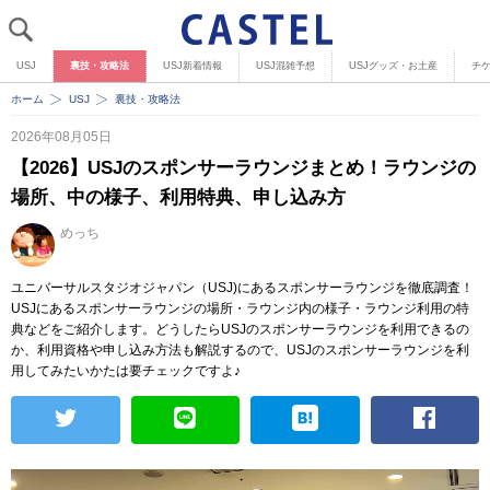
USJ
裏技・攻略法
USJ新着情報
USJ混雑予想
USJグッズ・お土産
チ
ホーム
USJ
裏技・攻略法
2026年08月05日
【2026】USJのスポンサーラウンジまとめ！ラウンジの
場所、中の様子、利用特典、申し込み方
めっち
ユニバーサルスタジオジャパン（USJ)にあるスポンサーラウンジを徹底調査！
USJにあるスポンサーラウンジの場所・ラウンジ内の様子・ラウンジ利用の特
典などをご紹介します。どうしたらUSJのスポンサーラウンジを利用できるの
か、利用資格や申し込み方法も解説するので、USJのスポンサーラウンジを利
用してみたいかたは要チェックですよ♪