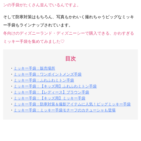
ンの手袋がたくさん並んでいるんですよ。
そして防寒対策はもちろん、写真もかわいく撮れちゃうビッグなミッキ
ー手袋もラインナップされています。
冬向けのディズニーランド・ディズニーシーで購入できる、かわすぎる
ミッキー手袋を集めてみました♡
目次
・
ミッキー手袋：販売場所
・
ミッキー手袋：ワンポイントメンズ手袋
・
ミッキー手袋：ふわふわミトン手袋
・
ミッキー手袋：【キッズ用】ふわふわミトン手袋
・
ミッキー手袋：【レディース】ブラウン手袋
・
ミッキー手袋：【キッズ用】ミッキー手袋
・
ミッキー手袋：防寒対策＆撮影アイテムに人気！ビッグミッキー手袋
・
ミッキー手袋：ミッキー手袋モチーフのカチューシャも登場