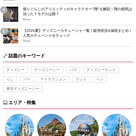
借りぐらしのアリエッティのキャラクター”翔”を解説！翔の病気は
治った？モデルは誰？
Rene
【2026夏】ディズニーカチューシャ一覧！販売状況&値段まとめ！
人気カチューシャをチェック
Tomo
話題のキーワード
ディズニー
ディズニーシー
バズ
ディズニーランド
くし
バー
アトラクション
ランド
ペン
東京ディズニーシー
エリア・特集