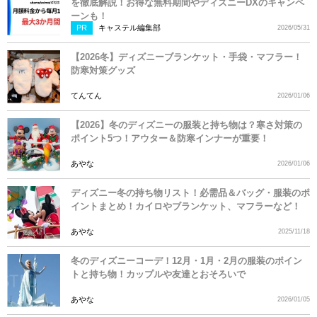
を徹底解説！お得な無料期間やディズニーDXのキャンペ
ーンも！
PR
キャステル編集部
2026/05/31
【2026冬】ディズニーブランケット・手袋・マフラー！
防寒対策グッズ
てんてん
2026/01/06
【2026】冬のディズニーの服装と持ち物は？寒さ対策の
ポイント5つ！アウター＆防寒インナーが重要！
あやな
2026/01/06
ディズニー冬の持ち物リスト！必需品＆バッグ・服装のポ
イントまとめ！カイロやブランケット、マフラーなど！
あやな
2025/11/18
冬のディズニーコーデ！12月・1月・2月の服装のポイン
トと持ち物！カップルや友達とおそろいで
あやな
2026/01/05