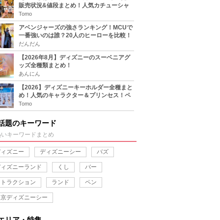
販売状況&値段まとめ！人気カチューシャ
をチェック
Tomo
アベンジャーズの強さランキング！MCUで
一番強いのは誰？20人のヒーローを比較！
だんだん
【2026年8月】ディズニーのスーベニアグ
ッズ全種類まとめ！
あんにん
【2026】ディズニーキーホルダー全種まと
め！人気のキャラクター＆プリンセス！ペ
アグッズにおすすめ！
Tomo
話題のキーワード
熱いキーワードまとめ
ディズニー
ディズニーシー
バズ
ディズニーランド
くし
バー
アトラクション
ランド
ペン
東京ディズニーシー
エリア・特集