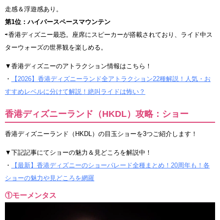
走感＆浮遊感あり。
第1位：ハイパースペースマウンテン
⇨香港ディズニー最恐。座席にスピーカーが搭載されており、ライド中ス
ターウォーズの世界観を楽しめる。
▼香港ディズニーのアトラクション情報はこちら！
・
【2026】香港ディズニーランド全アトラクション22種解説！人気・お
すすめレベルに分けて解説！絶叫ライドは怖い？
香港ディズニーランド（HKDL）攻略：ショー
香港ディズニーランド（HKDL）の目玉ショーを3つご紹介します！
▼下記記事にてショーの魅力＆見どころを解説中！
・
【最新】香港ディズニーのショーパレード全種まとめ！20周年も！各
ショーの魅力や見どころを網羅
①モーメンタス