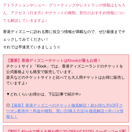
アトラクションやショー、グリーティングやレストランの情報はもちろ
ん、アクセス（行き方）やチケットの種類、割引のおすすめ情報につい
ても解説していきますよ♪
香港ディズニーに訪れる際に役立つ情報が満載なので、ぜひ最後までチ
ェックしてみてください！
それでは早速見ていきましょう☆
【重要】香港ディズニーチケットはKlookが最もお得！
チケットサイト「Klook」では、香港ディズニーランドのチケットを
公式価格よりも格安で販売しています。
楽天などのチケットサイトと比べても大人用チケットはお得に販売し
ていますよ♪
▼どれくらいお得かは、下記記事で紹介中♪
◎
【最新】香港ディズニーのチケット徹底解説！超お得な3%OFFク
ーポン配布中！料金や種類、買い方(購入方法)を徹底解説☆年パス情
報も！
【割引】Klookで使える超お得な3%OFFのCASTELクーポンコード配