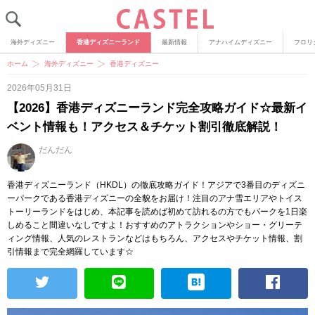
海外ディズニー
香港ディズニーランド
最新情報
アナハイムディズニー
フロリ
ホーム
海外ディズニー
香港ディズニー
2026年05月31日
【2026】香港ディズニーランド完全攻略ガイド☆最新イ
ベント情報も！アクセス＆チケット割引徹底解説！
だんだん
香港ディズニーランド（HKDL）の徹底攻略ガイド！アジアで3番目のディズニ
ーパークである香港ディズニーの全貌をお届け！注目のアナ雪エリアやトイス
トーリーランドをはじめ、本記事を読めば初めて訪れるの方でもパークを1日楽
しめること間違いなしですよ！おすすめのアトラクションやショー・グリーテ
ィング情報、人気のレストランなどはもちろん、アクセスやチケット情報、割
引情報まで完全網羅しています☆