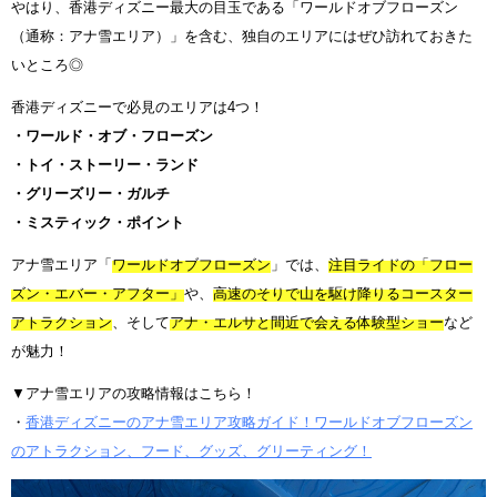
やはり、香港ディズニー最大の目玉である「ワールドオブフローズン
（通称：アナ雪エリア）」を含む、独自のエリアにはぜひ訪れておきた
いところ◎
香港ディズニーで必見のエリアは4つ！
・ワールド・オブ・フローズン
・トイ・ストーリー・ランド
・グリーズリー・ガルチ
・ミスティック・ポイント
アナ雪エリア「
ワールドオブフローズン
」では、
注目ライドの「フロー
ズン・エバー・アフター」
や、
高速のそりで山を駆け降りるコースター
アトラクション
、そして
アナ・エルサと間近で会える体験型ショー
など
が魅力！
▼アナ雪エリアの攻略情報はこちら！
・
香港ディズニーのアナ雪エリア攻略ガイド！ワールドオブフローズン
のアトラクション、フード、グッズ、グリーティング！