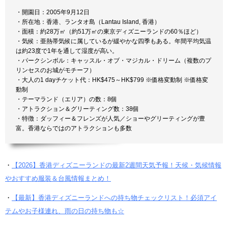
・開園日：2005年9月12日
・所在地：香港、ランタオ島（Lantau Island, 香港）
・面積：約28万㎡（約51万㎡の東京ディズニーランドの60％ほど）
・気候：亜熱帯気候に属しているが緩やかな四季もある。年間平均気温
は約23度で1年を通して湿度が高い。
・パークシンボル：キャッスル・オブ・マジカル・ドリーム（複数のプ
リンセスのお城がモチーフ）
・大人の1 dayチケット代：HK$475～HK$799 ※価格変動制 ※価格変
動制
・テーマランド（エリア）の数：8個
・アトラクション＆グリーティング数：38個
・特徴：ダッフィー＆フレンズが人気／ショーやグリーティングが豊
富。香港ならではのアトラクションも多数
・
【2026】香港ディズニーランドの最新2週間天気予報！天候・気候情報
やおすすめ服装＆台風情報まとめ！
・
【最新】香港ディズニーランドへの持ち物チェックリスト！必須アイ
テムやお子様連れ、雨の日の持ち物も☆