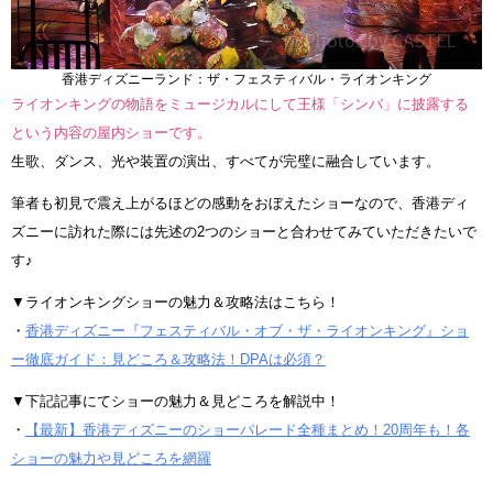
香港ディズニーランド：ザ・フェスティバル・ライオンキング
ライオンキングの物語をミュージカルにして王様「シンバ」に披露する
という内容の屋内ショーです。
生歌、ダンス、光や装置の演出、すべてが完璧に融合しています。
筆者も初見で震え上がるほどの感動をおぼえたショーなので、香港ディ
ズニーに訪れた際には先述の2つのショーと合わせてみていただきたいで
す♪
▼ライオンキングショーの魅力＆攻略法はこちら！
・
香港ディズニー『フェスティバル・オブ・ザ・ライオンキング』ショ
ー徹底ガイド：見どころ＆攻略法！DPAは必須？
▼下記記事にてショーの魅力＆見どころを解説中！
・
【最新】香港ディズニーのショーパレード全種まとめ！20周年も！各
ショーの魅力や見どころを網羅