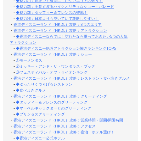
-
◆魅力①：世界でも香港にしかないエリアの数々！
-
◆魅力②：圧巻すぎるハイクオリティなショー・パレード
-
◆魅力③：ダッフィー＆フレンズの聖地！
-
◆魅力④：日本よりも空いていて攻略しやすい！
・
香港ディズニーランド（HKDL）攻略：8つのエリア
・
香港ディズニーランド（HKDL）攻略：アトラクション
-
◆香港ディズニーならでは！訪れたなら乗っておきたい5つの人気
アトラクション
-
◆香港ディズニー絶叫アトラクション怖さランキングTOP5
・
香港ディズニーランド（HKDL）攻略：ショー
-
①モーメンタス
-
②ミッキー・アンド・ザ・ワンダラス・ブック
-
③フェスティバル・オブ・ライオンキング
・
香港ディズニーランド（HKDL）攻略：レストラン・食べ歩きグルメ
-
◆ゆったりくつろげるレストラン
-
◆食べ歩きグルメ
・
香港ディズニーランド（HKDL）攻略：グリーティング
-
◆ダッフィー＆フレンズのグリーティング
-
◆マーベルキャラクターとのグリーティング
-
◆プリンセスグリーティング
・
香港ディズニーランド（HKDL）攻略：営業時間・開園/閉園時間
・
香港ディズニーランド（HKDL）攻略：アクセス
・
香港ディズニーランド（HKDL）攻略：宿泊・ホテル選び！
-
◆香港ディズニー公式ホテル