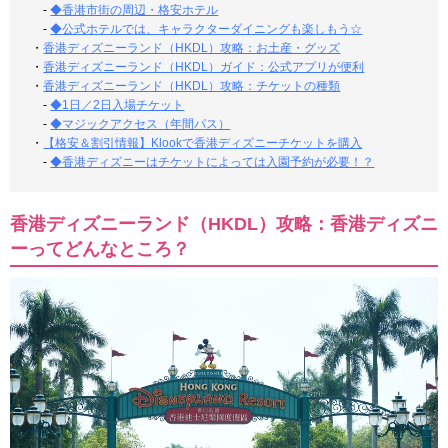
-
◆香港市街の周辺・格安ホテル
-
◆公式ホテルでは、キャラクターダイニングも楽しもう☆
・
香港ディズニーランド（HKDL）攻略：お土産・グッズ
・
香港ディズニーランド（HKDL）ガイド：公式アプリが便利
・
香港ディズニーランド（HKDL）攻略：チケットの種類
-
◆1日／2日入場チケット
-
◆マジックアクセス（年間パス）
・
【格安＆割引情報】Klookで香港ディズニーチケットを購入
-
◆香港ディズニーはチケットによっては入園予約が必要！？
香港ディズニーランド（HKDL）攻略：香港ディズニ
ーってどんなところ？