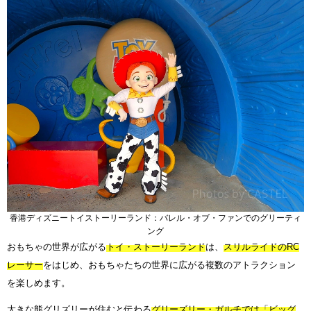
香港ディズニートイストーリーランド：バレル・オブ・ファンでのグリーティ
ング
おもちゃの世界が広がる
トイ・ストーリーランド
は、
スリルライドのRC
レーサー
をはじめ、おもちゃたちの世界に広がる複数のアトラクション
を楽しめます。
大きな熊グリズリーが住むと伝わる
グリーズリー・ガルチでは「ビッグ