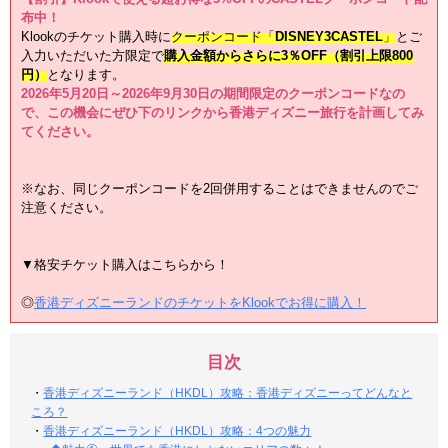
布中！
Klookのチケット購入時に
クーポンコード「
DISNEY3CASTEL
」
とご
入力いただいた方限定で
購入金額からさらに3％OFF（割引上限800
円）
となります。
2026年5月20日～2026年9月30日の期間限定のクーポンコードなの
で、この機会にぜひ下のリンクから香港ディズニー旅行を計画してみ
てください。
※なお、同じクーポンコードを2回併用することはできませんのでご
注意ください。
▼格安チケット購入はこちらから！
◎
香港ディズニーランドのチケットをKlookでお得に購入！
目次
・
香港ディズニーランド（HKDL）攻略：香港ディズニーってどんなと
ころ？
・
香港ディズニーランド（HKDL）攻略：4つの魅力