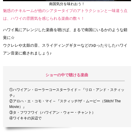
南国気分を味わおう！
魅惑のチキルームが他のシアタータイプのアトラクションと一味違う点
は、ハワイの雰囲気を感じられる楽曲の数々！
ハワイ風にアレンジした楽曲を聴けば、まるで南国にいるかのような錯
覚に☆
ウクレレや太鼓の音、スライディングギターなどのゆったりしたハワイ
アン音楽に癒されましょう♪
ショーの中で聴ける楽曲
①ハワイアン・ローラーコースターライド – 『リロ・アンド・スティッ
チ』
②アロハ・エ・コモ・マイ – 『スティッチ!ザ・ムービー（Stitch! The
Movie）』
③タ・フワフワイ（ハワイアン・ウォー・チャント）
④ワイキキの浜辺で