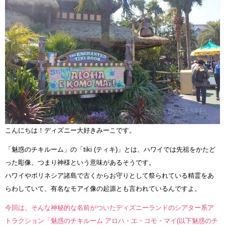
こんにちは！ディズニー大好きみーこです。
「魅惑のチキルーム」の「tiki (ティキ)」とは、ハワイでは先祖をかたど
った彫像、つまり神様という意味があるそうです。
ハワイやポリネシア諸島で古くからお守りとして祭られている精霊をあ
らわしていて、有名なモアイ像の起源とも言われているんですよ。
今回は、そんな神秘的な名前がついたディズニーランドのシアター系ア
トラクション「魅惑のチキルーム アロハ・エ・コモ・マイ(以下魅惑のチ