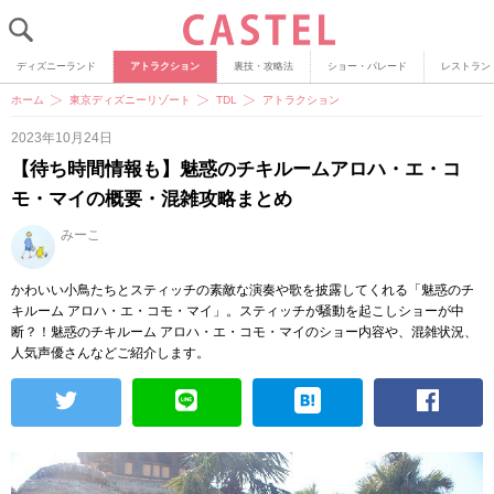
ディズニーランド
アトラクション
裏技・攻略法
ショー・パレード
レストラン
ホーム
東京ディズニーリゾート
TDL
アトラクション
2023年10月24日
【待ち時間情報も】魅惑のチキルームアロハ・エ・コ
モ・マイの概要・混雑攻略まとめ
みーこ
かわいい小鳥たちとスティッチの素敵な演奏や歌を披露してくれる「魅惑のチ
キルーム アロハ・エ・コモ・マイ」。スティッチが騒動を起こしショーが中
断？！魅惑のチキルーム アロハ・エ・コモ・マイのショー内容や、混雑状況、
人気声優さんなどご紹介します。