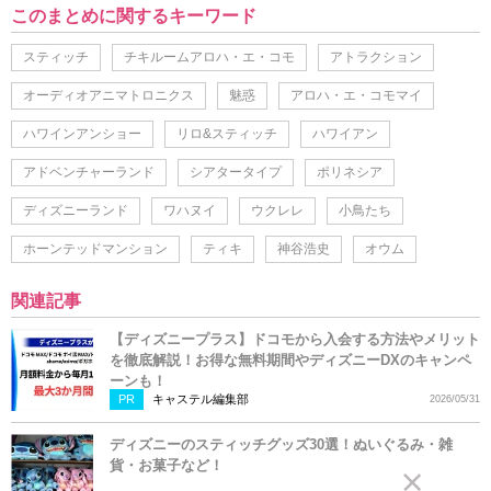
このまとめに関するキーワード
スティッチ
チキルームアロハ・エ・コモ
アトラクション
オーディオアニマトロニクス
魅惑
アロハ・エ・コモマイ
ハワインアンショー
リロ&スティッチ
ハワイアン
アドベンチャーランド
シアタータイプ
ポリネシア
ディズニーランド
ワハヌイ
ウクレレ
小鳥たち
ホーンテッドマンション
ティキ
神谷浩史
オウム
関連記事
【ディズニープラス】ドコモから入会する方法やメリット
を徹底解説！お得な無料期間やディズニーDXのキャンペ
ーンも！
PR
キャステル編集部
2026/05/31
ディズニーのスティッチグッズ30選！ぬいぐるみ・雑
貨・お菓子など！