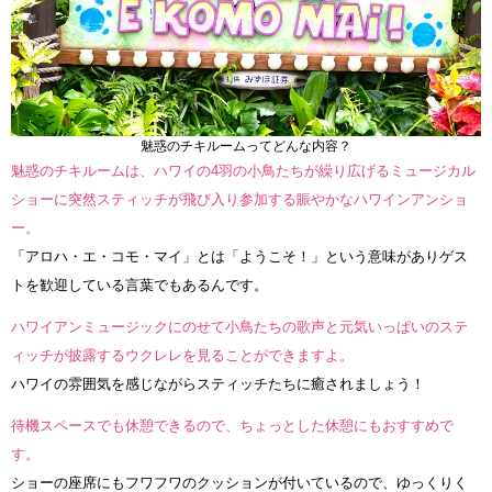
魅惑のチキルームってどんな内容？
魅惑のチキルームは、ハワイの4羽の小鳥たちが繰り広げるミュージカル
ショーに突然スティッチが飛び入り参加する賑やかなハワインアンショ
ー。
「アロハ・エ・コモ・マイ」とは「ようこそ！」という意味がありゲス
トを歓迎している言葉でもあるんです。
ハワイアンミュージックにのせて小鳥たちの歌声と元気いっぱいのステ
ィッチが披露するウクレレを見ることができますよ。
ハワイの雰囲気を感じながらスティッチたちに癒されましょう！
待機スペースでも休憩できるので、ちょっとした休憩にもおすすめで
す。
ショーの座席にもフワフワのクッションが付いているので、ゆっくりく