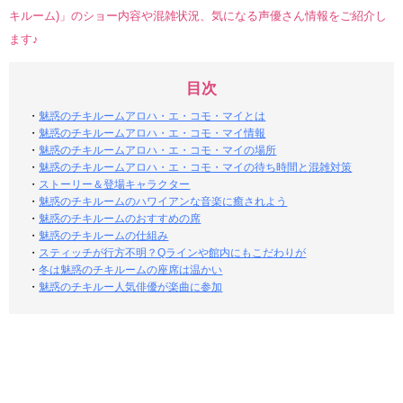
キルーム)」のショー内容や混雑状況、気になる声優さん情報をご紹介し
ます♪
目次
・
魅惑のチキルームアロハ・エ・コモ・マイとは
・
魅惑のチキルームアロハ・エ・コモ・マイ情報
・
魅惑のチキルームアロハ・エ・コモ・マイの場所
・
魅惑のチキルームアロハ・エ・コモ・マイの待ち時間と混雑対策
・
ストーリー＆登場キャラクター
・
魅惑のチキルームのハワイアンな音楽に癒されよう
・
魅惑のチキルームのおすすめの席
・
魅惑のチキルームの仕組み
・
スティッチが行方不明？Qラインや館内にもこだわりが
・
冬は魅惑のチキルームの座席は温かい
・
魅惑のチキルー人気俳優が楽曲に参加