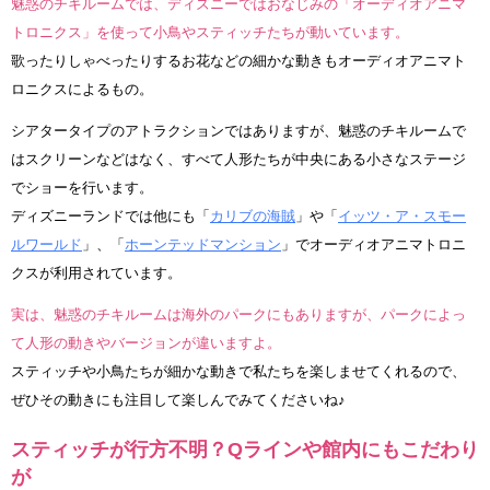
魅惑のチキルームでは、ディズニーではおなじみの「オーディオアニマ
トロニクス」を使って小鳥やスティッチたちが動いています。
歌ったりしゃべったりするお花などの細かな動きもオーディオアニマト
ロニクスによるもの。
シアタータイプのアトラクションではありますが、魅惑のチキルームで
はスクリーンなどはなく、すべて人形たちが中央にある小さなステージ
でショーを行います。
ディズニーランドでは他にも「
カリブの海賊
」や「
イッツ・ア・スモー
ルワールド
」、「
ホーンテッドマンション
」でオーディオアニマトロニ
クスが利用されています。
実は、魅惑のチキルームは海外のパークにもありますが、パークによっ
て人形の動きやバージョンが違いますよ。
スティッチや小鳥たちが細かな動きで私たちを楽しませてくれるので、
ぜひその動きにも注目して楽しんでみてくださいね♪
スティッチが行方不明？Qラインや館内にもこだわり
が