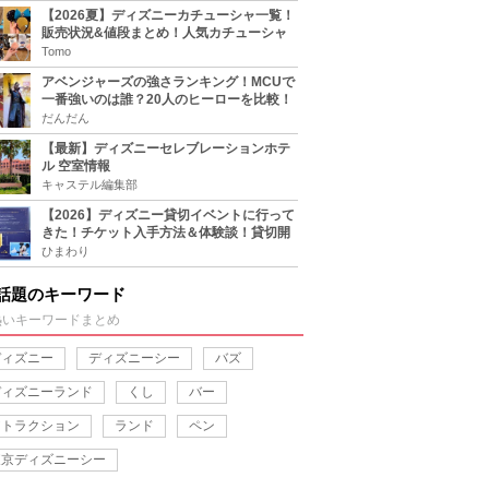
【2026夏】ディズニーカチューシャ一覧！
販売状況&値段まとめ！人気カチューシャ
をチェック
Tomo
アベンジャーズの強さランキング！MCUで
一番強いのは誰？20人のヒーローを比較！
だんだん
【最新】ディズニーセレブレーションホテ
ル 空室情報
キャステル編集部
【2026】ディズニー貸切イベントに行って
きた！チケット入手方法＆体験談！貸切開
催日程まとめ！
ひまわり
話題のキーワード
熱いキーワードまとめ
ディズニー
ディズニーシー
バズ
ディズニーランド
くし
バー
アトラクション
ランド
ペン
東京ディズニーシー