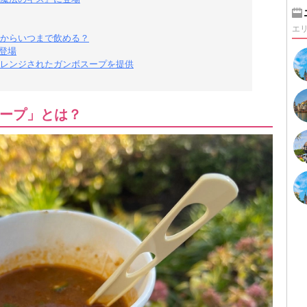
エ
からいつまで飲める？
新登場
レンジされたガンボスープを提供
ープ」とは？