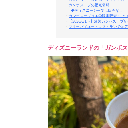
・
ガンボスープの販売場所
-
◆ディズニーシーでは販売なし
・
ガンボスープは冬季限定販売！いつ
・
【2026/6/1〜】冷製ガンボスープ
・
ブルーバイユー・レストランではア
ディズニーランドの「ガンボス