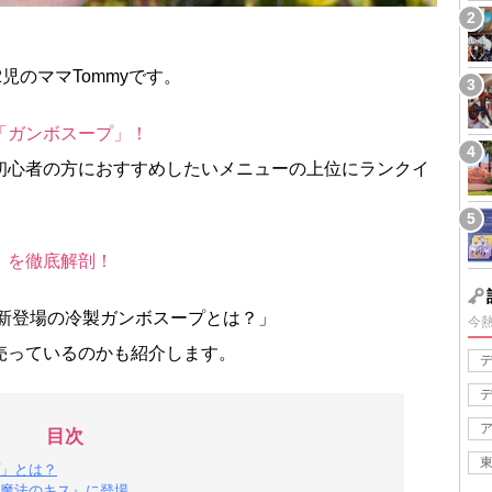
児のママTommyです。
「ガンボスープ」！
初心者の方におすすめしたいメニューの上位にランクイ
」を徹底解剖！
年新登場の冷製ガンボスープとは？」
今
売っているのかも紹介します。
目次
」とは？
魔法のキス』に登場