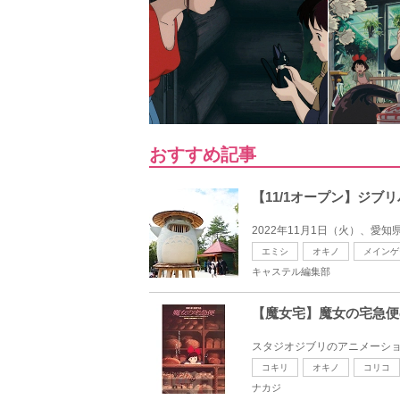
おすすめ記事
【11/1オープン】ジ
2022年11月1日（火）、愛
エミシ
オキノ
メインゲ
キャステル編集部
【魔女宅】魔女の宅急便
スタジオジブリのアニメーショ
コキリ
オキノ
コリコ
ナカジ