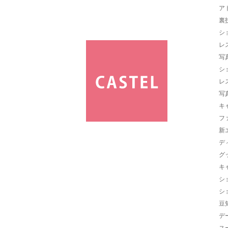
ア
裏
シ
レ
写
シ
レ
写
キ
フ
新
デ
グ
キ
シ
シ
豆
デ
ス