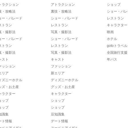
トラクション
アトラクション
ショップ
技・攻略法
裏技・攻略法
ショー・パレ
ョー・パレード
ショー・パレード
レストラン
ストラン
レストラン
キャラクター
真・撮影法
写真・撮影法
映画
ョー・パレード
ショー・パレード
ホテル
ストラン
レストラン
gotoトラベル
真・撮影法
写真・撮影法
全国旅行支援
ャスト
キャスト
年パス
ァッション
ファッション
エリア
新エリア
ィズニーホテル
ディズニーホテル
ッズ・お土産
グッズ・お土産
ャラクター
キャラクター
ョップ
ショップ
ョップ
ショップ
知識集
豆知識集
ート情報
デート情報
ーベニアメダル
スーベニアメダル