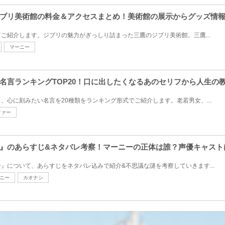
ブリ美術館の料金＆アクセスまとめ！美術館の展示からグッズ情
ご紹介します。ジブリの魅力がぎっしり詰まった三鷹のジブリ美術館。三鷹...
マーニー
名言ランキングTOP20！口に出したくなるあのセリフから人生の
、心に刻みたい名言を20種類をランキング形式でご紹介します。老若男女、...
ファー
』のあらすじ&ネタバレ考察！マーニーの正体は誰？声優キャスト
』について、あらすじをネタバレ込みで紹介&不思議な謎を考察していきます...
ニー
カオナシ