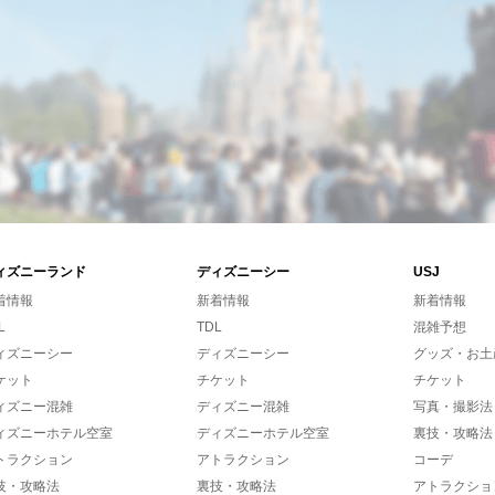
ィズニーランド
ディズニーシー
USJ
着情報
新着情報
新着情報
L
TDL
混雑予想
ィズニーシー
ディズニーシー
グッズ・お土
ケット
チケット
チケット
ィズニー混雑
ディズニー混雑
写真・撮影法
ィズニーホテル空室
ディズニーホテル空室
裏技・攻略法
トラクション
アトラクション
コーデ
技・攻略法
裏技・攻略法
アトラクショ