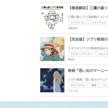
【徹底解説】三鷹の森ジ
三鷹の森ジブリ美術館について
ジブリファン
ジブリアニメ
mayuko
【完全版】ジブリ映画の
スタジオジブリの映画作品から
アイディンティティ
カルシ
Rene
映画『思い出のマーニー
ジブリ映画『思い出のマーニー
サナトリウム
養母
マー
てんてん