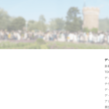
デ
新
TD
デ
チ
デ
デ
ア
裏