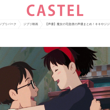
ジブリパーク
ジブリ映画
【声優】魔女の宅急便の声優まとめ！キキやジジ