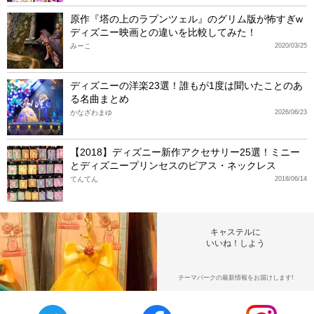
原作『塔の上のラプンツェル』のグリム版が怖すぎw
ディズニー映画との違いを比較してみた！
みーこ
2020/03/25
ディズニーの洋楽23選！誰もが1度は聞いたことのあ
る名曲まとめ
かなざわまゆ
2026/06/23
【2018】ディズニー新作アクセサリー25選！ミニー
とディズニープリンセスのピアス・ネックレス
てんてん
2018/06/14
キャステルに
いいね！しよう
テーマパークの最新情報をお届けします!