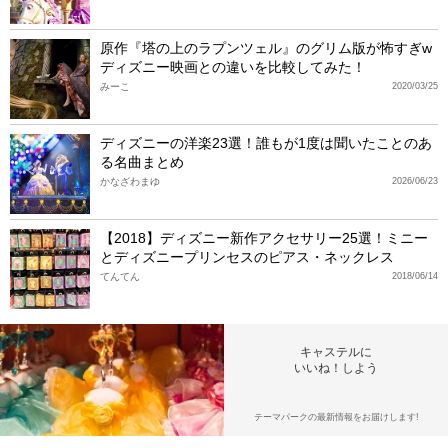
原作『塔の上のラプンツェル』のグリム版が怖すぎw
ディズニー映画との違いを比較してみた！
みーこ
2020/03/25
ディズニーの洋楽23選！誰もが1度は聞いたことのあ
る名曲まとめ
かなざわまゆ
2026/06/23
【2018】ディズニー新作アクセサリー25選！ミニー
とディズニープリンセスのピアス・ネックレス
てんてん
2018/06/14
キャステルに
いいね！しよう
テーマパークの最新情報をお届けします!