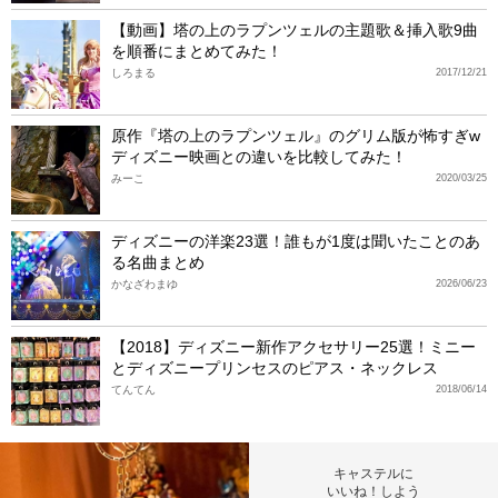
【動画】塔の上のラプンツェルの主題歌＆挿入歌9曲
を順番にまとめてみた！
しろまる
2017/12/21
原作『塔の上のラプンツェル』のグリム版が怖すぎw
ディズニー映画との違いを比較してみた！
みーこ
2020/03/25
ディズニーの洋楽23選！誰もが1度は聞いたことのあ
る名曲まとめ
かなざわまゆ
2026/06/23
【2018】ディズニー新作アクセサリー25選！ミニー
とディズニープリンセスのピアス・ネックレス
てんてん
2018/06/14
キャステルに
いいね！しよう