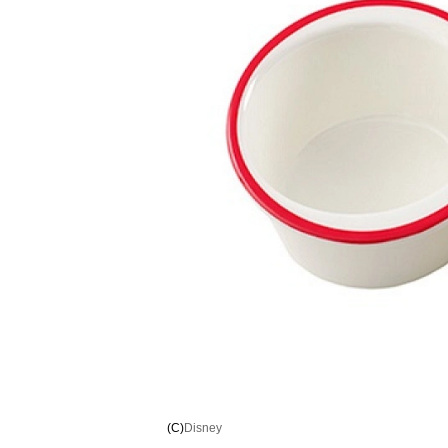
(C)
Disney