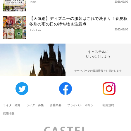
Tomo
2026/06/09
【天気別】ディズニーの服装はこれで決まり！春夏秋
冬別の雨の日の持ち物＆注意点
てんてん
2025/03/05
キャステルに
いいね！しよう
テーマパークの最新情報をお届けします!
ライター紹介
ライター募集
会社概要
プライバシーポリシー
利用規約
採用情報