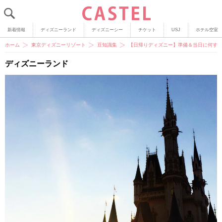
新着情報
ディズニーランド
ディズニーシー
チケット
USJ
ホテル空室
ホーム
東京ディズニーリゾート
豆知識集
【日帰りディズニー】準備＆当日に何す
ディズニーランド