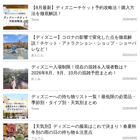
【8月最新】ディズニーチケット予約攻略法！購入方
法を徹底解説！
Tomo
2026/08/05
【ディズニー】コロナの影響で変化した点を徹底解
説！チケット・アトラクション・ショップ・ショーパ
レなど！
あんにん
2022/01/23
ディズニー入場制限！現在の混雑＆入場者数は？
2026年8月、9月、10月の混雑予想まとめ！
めぐみ
2026/08/02
ディズニーへの持ち物リスト一覧！最低限の必需品・
季節別・タイプ別・天気別まとめ
Tomo
2026/06/09
【天気別】ディズニーの服装はこれで決まり！春夏秋
冬別の雨の日の持ち物＆注意点
てんてん
2025/03/05