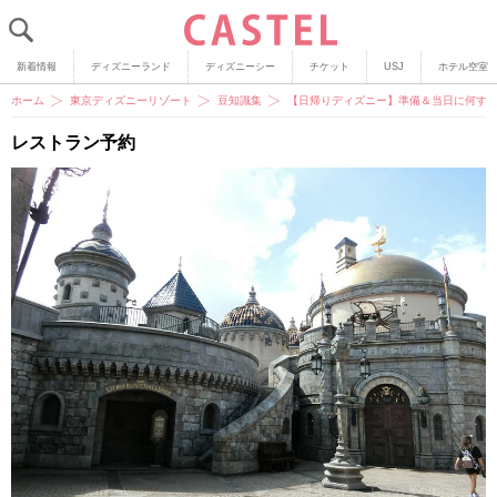
新着情報
ディズニーランド
ディズニーシー
チケット
USJ
ホテル空室
ホーム
東京ディズニーリゾート
豆知識集
【日帰りディズニー】準備＆当日に何す
レストラン予約