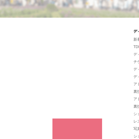
デ
新
TD
デ
チ
デ
デ
ア
裏
ア
裏
シ
レ
写
シ