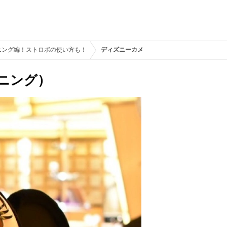
ニング編！ストロボの使い方も！
ディズニーカメラ設定（グリーティング＆キ
ニング）