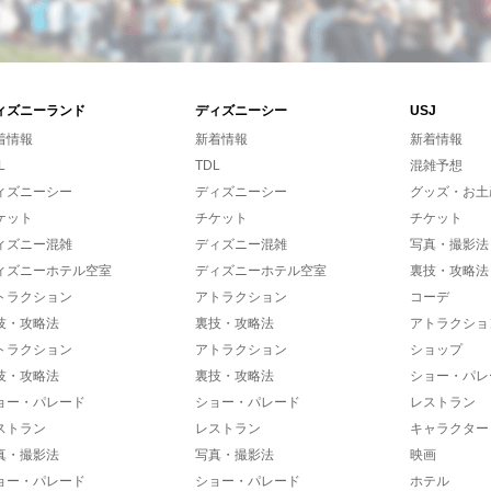
ィズニーランド
ディズニーシー
USJ
着情報
新着情報
新着情報
L
TDL
混雑予想
ィズニーシー
ディズニーシー
グッズ・お土
ケット
チケット
チケット
ィズニー混雑
ディズニー混雑
写真・撮影法
ィズニーホテル空室
ディズニーホテル空室
裏技・攻略法
トラクション
アトラクション
コーデ
技・攻略法
裏技・攻略法
アトラクショ
トラクション
アトラクション
ショップ
技・攻略法
裏技・攻略法
ショー・パレ
ョー・パレード
ショー・パレード
レストラン
ストラン
レストラン
キャラクター
真・撮影法
写真・撮影法
映画
ョー・パレード
ショー・パレード
ホテル