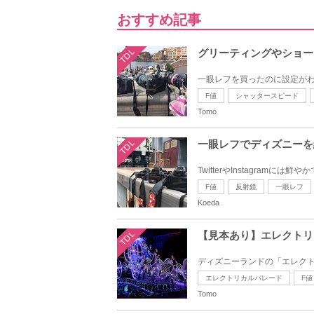
おすすめ記事
TDL
グリーティングやショー
一眼レフを買ったのに設定がわ
F値
シャッタースピード
Tomo
TDL
一眼レフでディズニーを
TwitterやInstagra
F値
反射鏡
一眼レフ
Koeda
TDL
【見本あり】エレクトリ
ディズニーランドの「エレクト
エレクトリカルパレード
F値
Tomo