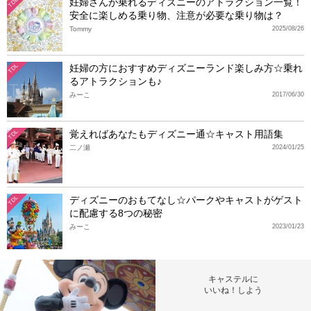
妊婦さんが乗れるディズニーのアトラクション一覧！
TDL
安全に楽しめる乗り物、注意が必要な乗り物は？
Tommy
2025/08/26
妊婦の方におすすめディズニーランド楽しみ方☆乗れ
TDL
るアトラクションも♪
みーこ
2017/06/30
覚えればあなたもディズニー通☆キャスト用語集
TDL
二ノ瀬
2024/01/25
ディズニーのおもてなし☆パークやキャストがゲスト
TDL
に配慮する8つの秘密
みーこ
2023/01/23
キャステルに
いいね！しよう