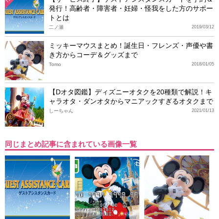
発行！高齢者・障害者・妊婦・怪我をした方のサポー
トとは
二ノ瀬
2019/03/12
ミッキーマウスまとめ！誕生日・フレンズ・声優や書
き方からコーデ＆グッズまで
Tomo
2018/01/05
【Dオタ図鑑】ディズニーオタクを20種類で解説！キ
ャラオタ・ダンオタからマニアックすぎるオタクまで
しーちゃん
2021/01/13
同じまとめ記事に含まれている画像一覧