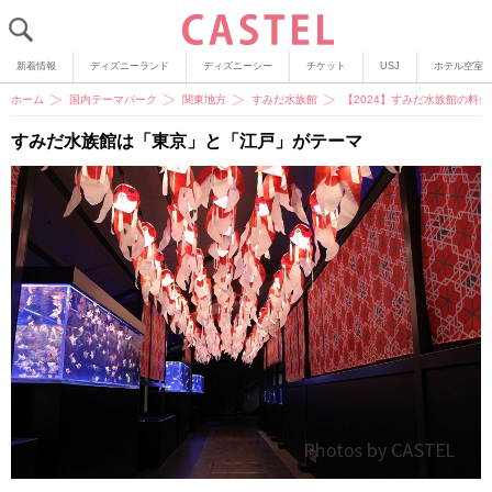
新着情報
ディズニーランド
ディズニーシー
チケット
USJ
ホテル空室
ホーム
国内テーマパーク
関東地方
すみだ水族館
【2024】すみだ水族館の料
すみだ水族館は「東京」と「江戸」がテーマ