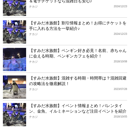
＆電子チケットなら混雑日も安心♪
ナカジ
2024/12/23
【すみだ水族館】割引情報まとめ！お得にチケットを
手に入れる方法を一挙紹介♪
ナカジ
2024/12/23
【すみだ水族館】ペンギン好き必見！名前、赤ちゃん
に会える時期、ペンギンカフェを紹介！
ナカジ
2018/10/08
【すみだ水族館】混雑する時期・時間帯は？混雑回避
の攻略法を徹底解説！
ナカジ
2023/07/28
【すみだ水族館】イベント情報まとめ！バレンタイ
ン、金魚、イルミネーションなど注目イベントを紹介
ナカジ
2018/10/05