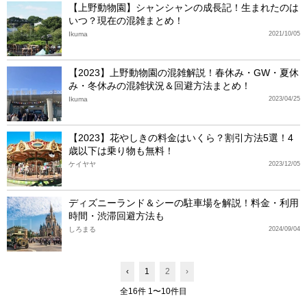
【上野動物園】シャンシャンの成長記！生まれたのは
いつ？現在の混雑まとめ！
Ikuma
2021/10/05
【2023】上野動物園の混雑解説！春休み・GW・夏休
み・冬休みの混雑状況＆回避方法まとめ！
Ikuma
2023/04/25
【2023】花やしきの料金はいくら？割引方法5選！4
歳以下は乗り物も無料！
ケイヤヤ
2023/12/05
ディズニーランド＆シーの駐車場を解説！料金・利用
時間・渋滞回避方法も
しろまる
2024/09/04
‹
1
2
›
全16件 1〜10件目