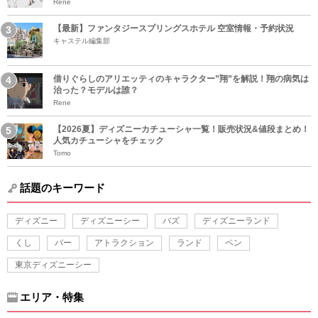
Rene
【最新】ファンタジースプリングスホテル 空室情報・予約状況
キャステル編集部
借りぐらしのアリエッティのキャラクター”翔”を解説！翔の病気は
治った？モデルは誰？
Rene
【2026夏】ディズニーカチューシャ一覧！販売状況&値段まとめ！
人気カチューシャをチェック
Tomo
話題のキーワード
ディズニー
ディズニーシー
バズ
ディズニーランド
くし
バー
アトラクション
ランド
ペン
東京ディズニーシー
エリア・特集