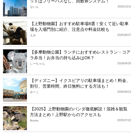
ットはフリーパスなし、回数券システム！
ないん
2024/12/11
【上野動物園】おすすめ駐車場8選！安くて近い駐車
場を入場門別に紹介、注意点や料金比較も
えみ
2025/06/27
【多摩動物公園】ランチにおすすめレストラン・コア
ラ弁当！お弁当の持ち込みはOK？
しーちゃん
2019/04/30
【ディズニー】イクスピアリの駐車場まとめ！料金、
割引、営業時間、終日無料にする方法も！
みーこ
2026/06/23
【2025】上野動物園のパンダ徹底解説！混雑＆観覧
方法まとめ！上野駅からのアクセスも
Ikuma
2025/07/22