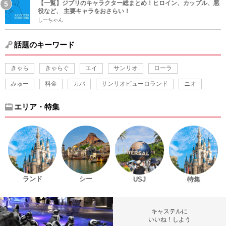
【一覧】ジブリのキャラクター総まとめ！ヒロイン、カップル、悪
役など、 主要キャラをおさらい！
しーちゃん
話題のキーワード
きゃら
きゃらぐ
エイ
サンリオ
ローラ
みゅー
料金
カバ
サンリオピューロランド
ニオ
エリア・特集
ランド
シー
USJ
特集
キャステルに
いいね！しよう