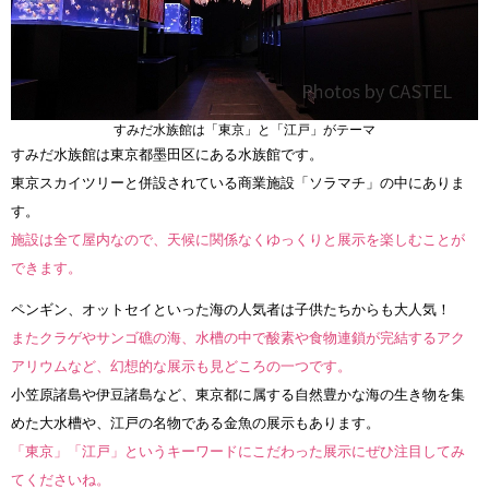
すみだ水族館は「東京」と「江戸」がテーマ
すみだ水族館は東京都墨田区にある水族館です。
東京スカイツリーと併設されている商業施設「ソラマチ」の中にありま
す。
施設は全て屋内なので、天候に関係なくゆっくりと展示を楽しむことが
できます。
ペンギン、オットセイといった海の人気者は子供たちからも大人気！
またクラゲやサンゴ礁の海、水槽の中で酸素や食物連鎖が完結するアク
アリウムなど、幻想的な展示も見どころの一つです。
小笠原諸島や伊豆諸島など、東京都に属する自然豊かな海の生き物を集
めた大水槽や、江戸の名物である金魚の展示もあります。
「東京」「江戸」というキーワードにこだわった展示にぜひ注目してみ
てくださいね。