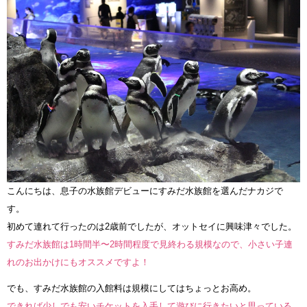
こんにちは、息子の水族館デビューにすみだ水族館を選んだナカジで
す。
初めて連れて行ったのは2歳前でしたが、オットセイに興味津々でした。
すみだ水族館は1時間半〜2時間程度で見終わる規模なので、小さい子連
れのお出かけにもオススメですよ！
でも、すみだ水族館の入館料は規模にしてはちょっとお高め。
できれば少しでも安いチケットを入手して遊びに行きたいと思っている