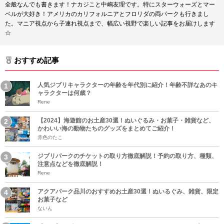
全般なんでも書きます！ナカジこと中嶋友理です。特にスターウォーズとマー
ベルが大好き！アメリカのカリフォルニアとフロリダの両パークも行きまし
た。マニア視点から子連れ視点まで、幅広い視野で楽しい記事をお届けします
☆
おすすめ記事
人気ジブリキャラクターの年齢を年代別に紹介！年齢不詳なあのキ
ャラクターは何歳？
Rene
【2024】海遊館のお土産30選！ぬいぐるみ・お菓子・雑貨など、
かわいい海の動物たちのグッズをまとめてご紹介！
赤色のたこ
ジブリパークのチケットの取り方徹底解説！予約の取り方、種類、
注意点などを徹底解説！
Rene
アクアパーク品川のおすすめお土産30選！ぬいるぐみ、雑貨、限定
お菓子など
ないん