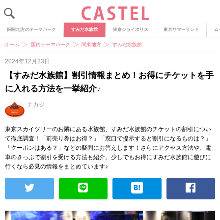
関東地方のテーマパーク
すみだ水族館
東京ジョイポリス
東京サマーランド
ム
ホーム
国内テーマパーク
関東地方
すみだ水族館
2024年12月23日
【すみだ水族館】割引情報まとめ！お得にチケットを手
に入れる方法を一挙紹介♪
ナカジ
東京スカイツリーのお隣にある水族館、すみだ水族館のチケットの割引につい
て徹底調査！「前売り券はお得？」「窓口で提示すると割引になるものは？」
「クーポンはある？」などの疑問にお答えします！さらにアクセス方法や、電
車のきっぷで割引を受ける方法も紹介。少しでもお得にすみだ水族館に遊びに
行くなら必見の情報をまとめています♪