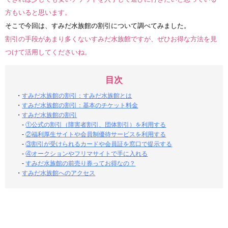
方もいると思います。
そこで今回は、すみだ水族館の割引について調べてみました。
割引の手段があまり多くないすみだ水族館ですが、ぜひお得な方法を見
つけて活用してくださいね。
目次
・
すみだ水族館の割引：すみだ水族館とは
・
すみだ水族館の割引：基本のチケット料金
・
すみだ水族館の割引
-
①公式の割引（障害者割引、団体割引）を利用する
-
②福利厚生サイトや会員制優待サービスを利用する
-
③割引が受けられるカードや会員証を窓口で提示する
-
④オークションやフリマサイトで手に入れる
-
すみだ水族館の前売り券ってお得なの？
・
すみだ水族館へのアクセス