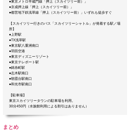
●東京メトロ半蔵門線「押上（スカイツリー前）」
●京成押上線「押上（スカイツリー前）」
●都営地下鉄浅草線「押上（スカイツリー前）」いずれも徒歩すぐ
【スカイツリー行きのバス「スカイツリーシャトル」が発着する駅／場
所】
●上野駅
●TX浅草駅
●東京駅八重洲南口
●羽田空港
●東京ディズニーリゾート
●東京テレポート駅
●錦糸町駅
●志木駅南口
●朝霞台駅南口
●和光市駅南口
【駐車場】
東京スカイツリータウンの駐車場を利用。
30分450円（水族館利用による割引はありません）
まとめ