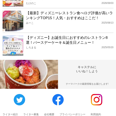
たけのこ
2026/06/03
【最新】ディズニーレストラン食べログ評価が高いラ
TDL
ンキングTOP15！人気・おすすめはここだ！
みーこ
2025/08/13
【ディズニー】お誕生日におすすめのレストラン8
選！バースデーケーキ＆誕生日メニュー！
しろまる
2025/05/20
キャステルに
いいね！しよう
テーマパークの最新情報をお届けします!
ライター紹介
ライター募集
会社概要
プライバシーポリシー
利用規約