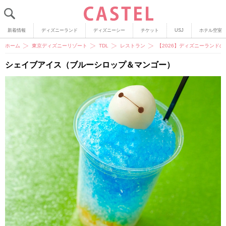
新着情報
ディズニーランド
ディズニーシー
チケット
USJ
ホテル空室
ホーム
東京ディズニーリゾート
TDL
レストラン
【2026】ディズニーランド
シェイブアイス（ブルーシロップ＆マンゴー）