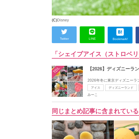
(C)
Disney
Twitter
LINE
Bookmark!
「シェイブアイス（ストロベリ
TDL
【2026】ディズニーラ
2026年冬に東京ディズニーラ
アイス
ディズニーランド
みーこ
同じまとめ記事に含まれている