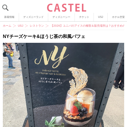
新着情報
ディズニーランド
ディズニーシー
チケット
USJ
ホテル空室
ホーム
USJ
レストラン
【2026】ユニバのアイスの種類＆販売場所は？おすすめ
NYチーズケーキ&ほうじ茶の和風パフェ