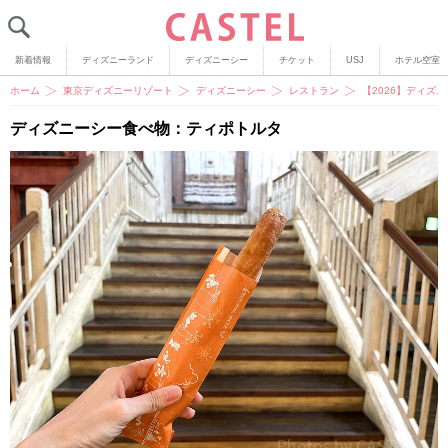
新着情報
ディズニーランド
ディズニーシー
チケット
USJ
ホテル空室
ホーム
東京ディズニーリゾート
ディズニーシー
レストラン
【2026】ディ
ディズニーシー食べ物：ティポトルタ