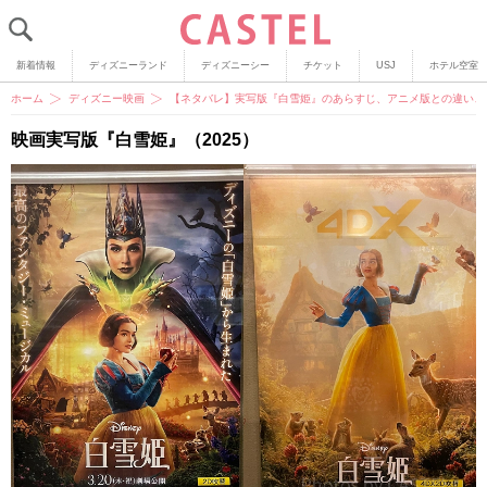
新着情報
ディズニーランド
ディズニーシー
チケット
USJ
ホテル空室
ホーム
ディズニー映画
【ネタバレ】実写版『白雪姫』のあらすじ、アニメ版との違い、キ
映画実写版『白雪姫』（2025）