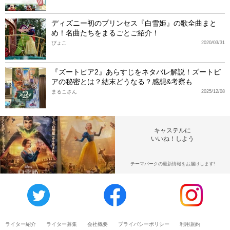
ディズニー初のプリンセス『白雪姫』の歌全曲まと
め！名曲たちをまるごとご紹介！
ぴょこ
2020/03/31
『ズートピア2』あらすじをネタバレ解説！ズートピ
アの秘密とは？結末どうなる？感想&考察も
まるこさん
2025/12/08
キャステルに
いいね！しよう
テーマパークの最新情報をお届けします!
ライター紹介
ライター募集
会社概要
プライバシーポリシー
利用規約