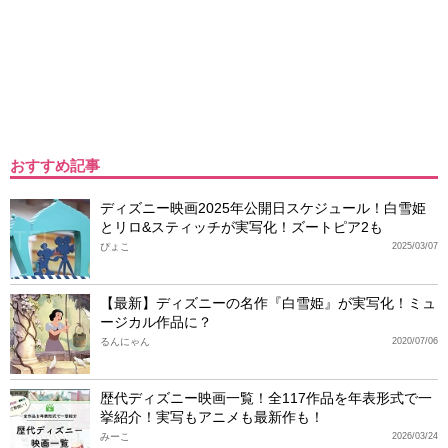
おすすめ記事
ディズニー映画2025年公開日スケジュール！白雪姫
とリロ&スティッチが実写化！ズートピア2も
ぴょこ
2025/03/07
【最新】ディズニーの名作『白雪姫』が実写化！ミュ
ージカル作品に？
るんにゃん
2020/07/06
歴代ディズニー映画一覧！全117作品を年表形式で一
挙紹介！実写もアニメも最新作も！
みーこ
2026/03/24