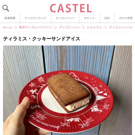
新着情報
ディズニーランド
ディズニーシー
チケット
USJ
ホテル空室
ホーム
東京ディズニーリゾート
ディズニーシー
レストラン
ディズニーシーの
ティラミス・クッキーサンドアイス