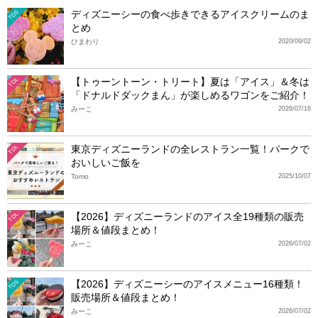
ディズニーシーの食べ歩きできるアイスクリームのま
TDS
とめ
ひまわり
2020/09/02
【トゥーントーン・トリート】夏は「アイス」＆冬は
TDL
「ドナルドダックまん」が楽しめるワゴンをご紹介！
みーこ
2026/07/16
東京ディズニーランドの全レストラン一覧！パークで
TDL
おいしいご飯を
Tomo
2025/10/07
【2026】ディズニーランドのアイス全19種類の販売
TDL
場所＆値段まとめ！
みーこ
2026/07/02
【2026】ディズニーシーのアイスメニュー16種類！
TDS
販売場所＆値段まとめ！
みーこ
2026/07/02