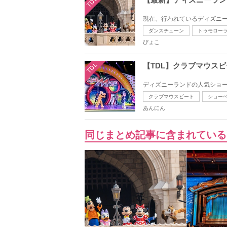
TDL
現在、行われているディズニー
ダンスチューン
トゥモロー
ぴょこ
TDL
【TDL】クラブマウス
ディズニーランドの人気ショー
クラブマウスビート
ショー
あんにん
同じまとめ記事に含まれている