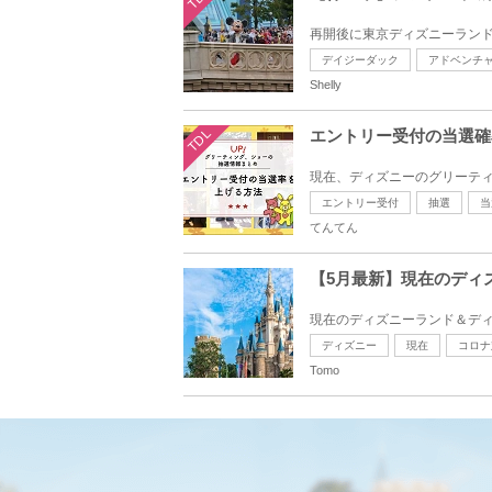
再開後に東京ディズニーランド
デイジーダック
アドベンチ
Shelly
TDL
エントリー受付の当選確
現在、ディズニーのグリーティ
エントリー受付
抽選
当
てんてん
【5月最新】現在のディ
現在のディズニーランド＆ディ
ディズニー
現在
コロナ
Tomo