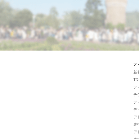
デ
新
TD
デ
チ
デ
デ
ア
裏
ア