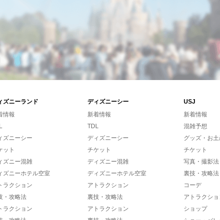
ィズニーランド
ディズニーシー
USJ
着情報
新着情報
新着情報
L
TDL
混雑予想
ィズニーシー
ディズニーシー
グッズ・お土
ケット
チケット
チケット
ィズニー混雑
ディズニー混雑
写真・撮影法
ィズニーホテル空室
ディズニーホテル空室
裏技・攻略法
トラクション
アトラクション
コーデ
技・攻略法
裏技・攻略法
アトラクショ
トラクション
アトラクション
ショップ