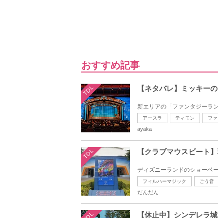
おすすめ記事
TDL
【ネタバレ】ミッキーの
新エリアの「ファンタジーラン
アースラ
ティモン
ファ
ayaka
TDL
【クラブマウスビート】
ディズニーランドのショーベース
フィルハーマジック
ごう音
だんだん
TDL
【休止中】シンデレラ城